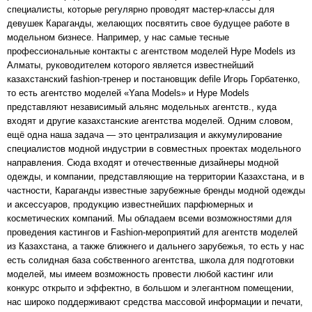
специалисты, которые регулярно проводят мастер-классы для
девушек Караганды, желающих посвятить свое будущее работе в
модельном бизнесе. Например, у нас самые тесные
профессиональные контакты с агентством моделей Hype Models из
Алматы, руководителем которого является известнейший
казахстанский fashion-тренер и постановщик defile Игорь Горбатенко,
то есть агентство моделей «Yana Models» и Hype Models
представляют независимый альянс модельных агентств., куда
входят и другие казахстанские агентства моделей. Одним словом,
ещё одна наша задача — это централизация и аккумулирование
специалистов модной индустрии в совместных проектах модельного
направления. Сюда входят и отечественные дизайнеры модной
одежды, и компании, представляющие на территории Казахстана, и в
частности, Караганды известные зарубежные бренды модной одежды
и аксессуаров, продукцию известнейших парфюмерных и
косметических компаний. Мы обладаем всеми возможностями для
проведения кастингов и Fashion-мероприятий для агентств моделей
из Казахстана, а также ближнего и дальнего зарубежья, то есть у нас
есть солидная база собственного агентства, школа для подготовки
моделей, мы имеем возможность провести любой кастинг или
конкурс открыто и эффектно, в большом и элегантном помещении,
нас широко поддерживают средства массовой информации и печати,