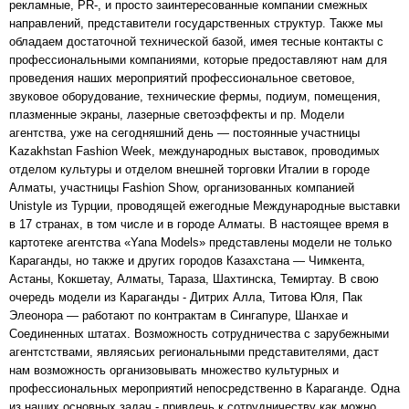
рекламные, PR-, и просто заинтересованные компании смежных
направлений, представители государственных структур. Также мы
обладаем достаточной технической базой, имея тесные контакты с
профессиональными компаниями, которые предоставляют нам для
проведения наших мероприятий профессиональное световое,
звуковое оборудование, технические фермы, подиум, помещения,
плазменные экраны, лазерные светоэффекты и пр. Модели
агентства, уже на сегодняшний день — постоянные участницы
Kazakhstan Fashion Week, международных выставок, проводимых
отделом культуры и отделом внешней торговки Италии в городе
Алматы, участницы Fashion Show, организованных компанией
Unistyle из Турции, проводящей ежегодные Международные выставки
в 17 странах, в том числе и в городе Алматы. В настоящее время в
картотеке агентства «Yana Models» представлены модели не только
Караганды, но также и других городов Казахстана — Чимкента,
Астаны, Кокшетау, Алматы, Тараза, Шахтинска, Темиртау. В свою
очередь модели из Караганды - Дитрих Алла, Титова Юля, Пак
Элеонора — работают по контрактам в Сингапуре, Шанхае и
Соединенных штатах. Возможность сотрудничества с зарубежными
агентстствами, являясьих региональными представителями, даст
нам возможность организовывать множество культурных и
профессиональных мероприятий непосредственно в Караганде. Одна
из наших основных задач - привлечь к сотрудничеству как можно