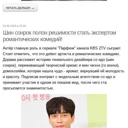
читать дальше →
03.06.2019 в 15:20
Шин сонрок полон решимости стать экспертом
романтических комедий!
Актёр главную роль в сериале "Парфюм" канала KBS 2TV сыграет.
Стоит отметить, что это дебют артиста в романтических комедиях.
Дорама расскажет историю гениального дизайнера со идо (шин
сонрок), переживающий творческий кризис и мин чжэхи (го вонхи),
домохозяйки, которая нашла чудо - аромат, вернувший ей молодость
и красоту. Подписав контракт с модельным агентством со идо и
принимает участие в одном из показов мод, после чего ста
просыпается знаменитостью.