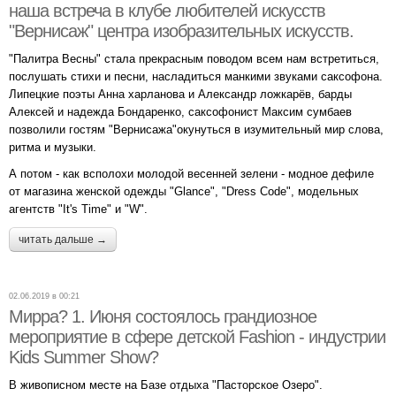
наша встреча в клубе любителей искусств
"Вернисаж" центра изобразительных искусств.
"Палитра Весны" стала прекрасным поводом всем нам встретиться,
послушать стихи и песни, насладиться манкими звуками саксофона.
Липецкие поэты Анна харланова и Александр ложкарёв, барды
Алексей и надежда Бондаренко, саксофонист Максим сумбаев
позволили гостям "Вернисажа"окунуться в изумительный мир слова,
ритма и музыки.
А потом - как всполохи молодой весенней зелени - модное дефиле
от магазина женской одежды "Glance", "Dress Code", модельных
агентств "It's Time" и "W".
читать дальше →
02.06.2019 в 00:21
Мирра? 1. Июня состоялось грандиозное
мероприятие в сфере детской Fashion - индустрии
Kids Summer Show?
В живописном месте на Базе отдыха "Пасторское Озеро".