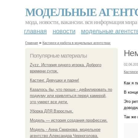
МОДЕЛЬНЫЕ АГЕНТ
мода, новости, вакансии. вся информация мира
главная
новости
модельные агентст
»
Главная
Кастинги и работа в модельных агентствах
Нем
Популярные материалы
Zyzz. История одного игрока. Доброго
02.06.20
времени суток.
Кастинги
Кастинг. Девушки и парни!
Как я п
Казалось бы, что проще - дефилировать по
В конце
подиуму или кривляться перед камерой,
Это ре
это умеют все дети.
доводи
Уборка ДЛЯ Взрослых.
Так же 
Модель — история создания профессии.
Модель - Анна Смирнова. модельное
агентство Александра Черноголова.