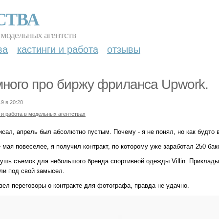
СТВА
 модельных агентств
ва
кастинги и работа
отзывы
ного про биржу фриланса Upwork.
19 в 20:20
 и работа в модельных агентствах
исал, апрель был абсолютно пустым. Почему - я не понял, но как будто
 мая повеселее, я получил контракт, по которому уже заработал 250 бакс
тушь съемок для небольшого бренда спортивной одежды Villin. Приклады
ли под свой замысел.
вел переговоры о контракте для фотографа, правда не удачно.