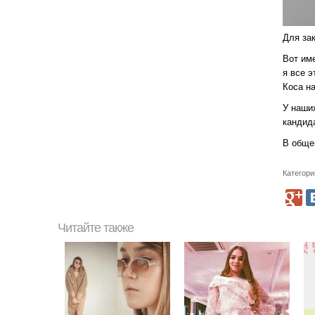
Для зак
Вот им
я все э
Коса на
У наши
кандида
В общем
Категори
Читайте также