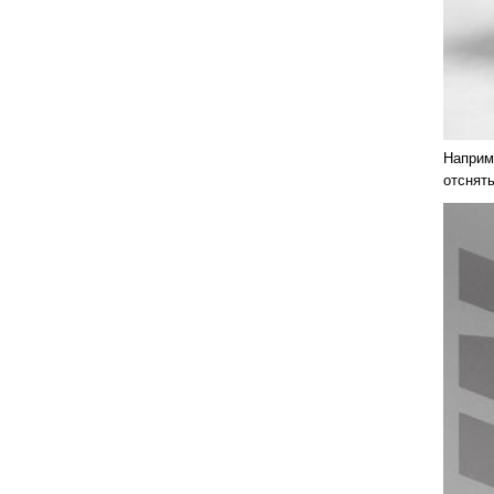
Наприм
отснят