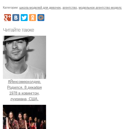
Категории:
школа моделей для девочек
,
агентство
,
модельное агентство моделс
Читайте также
#Йенсомерхолдер.
Родился. 8 декабря
1978 в ковингтон,
луизиана, США.