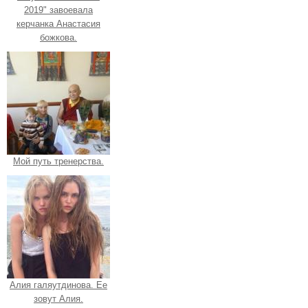
2019" завоевала
керчанка Анастасия
божкова.
Мой путь тренерства.
Алия галяутдинова. Ее
зовут Алия.