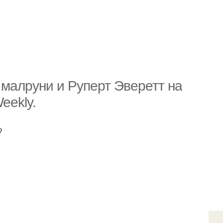
 малруни и Руперт Эверетт на
eekly.
?