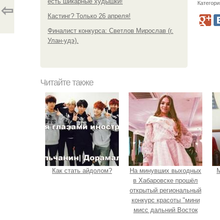
есть шикарные худышки!
Категори
⇦
Кастинг? Только 26 апреля!
Финалист конкурса: Светлов Мирослав (г.
Улан-удэ).
Читайте также
Как стать айдолом?
На минувших выходных
М
в Хабаровске прошёл
открытый региональный
конкурс красоты "мини
мисс дальний Восток
2019".