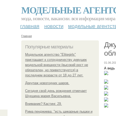
МОДЕЛЬНЫЕ АГЕНТ
мода, новости, вакансии. вся информация мира
главная
новости
модельные агентст
Главная
Джу
Популярные материалы
обл
Модельное агентство "Elitegirls"
приглашает к сотрудничеству девушек
01.06.20
модельной внешности (высокий рост не
А ведь
обязателен, но приветствуется) в
последнем возрасте от 18 до 27 лет.
Декупаж новогодних шаров.
Сегодня свой день рождения отмечает
Шукшина мария Васильевна.
Внимание? Кастинг. 29.
Рима пенджиева: "есть шикарные пышки и