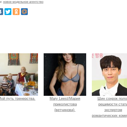
и:
новое модельное агентство
ой путь тренерства.
Mary Leest/Мария
Шин сонрок поло
приколистова
решимости стат
(ветчинова).
экспертом
романтических коме