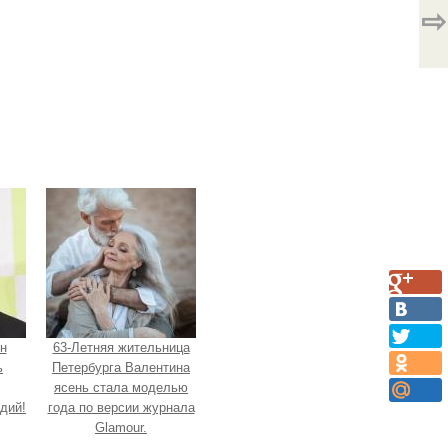
⇨
н
63-Летняя жительница
ь
Петербурга Валентина
ясень стала моделью
дий!
года по версии журнала
Glamour.