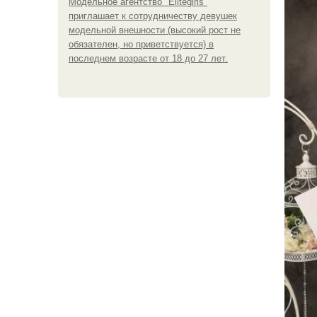
Модельное агентство "Elitegirls"
приглашает к сотрудничеству девушек
модельной внешности (высокий рост не
обязателен, но приветствуется) в
последнем возрасте от 18 до 27 лет.