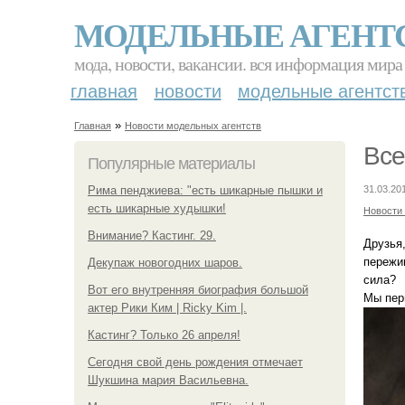
МОДЕЛЬНЫЕ АГЕНТ
мода, новости, вакансии. вся информация мира
главная
новости
модельные агентст
»
Главная
Новости модельных агентств
Все
Популярные материалы
Рима пенджиева: "есть шикарные пышки и
31.03.201
есть шикарные худышки!
Новости
Внимание? Кастинг. 29.
Друзья,
пережи
Декупаж новогодних шаров.
сила?
Вот его внутренняя биография большой
Мы пер
актер Рики Ким | Ricky Kim |.
Кастинг? Только 26 апреля!
Сегодня свой день рождения отмечает
Шукшина мария Васильевна.