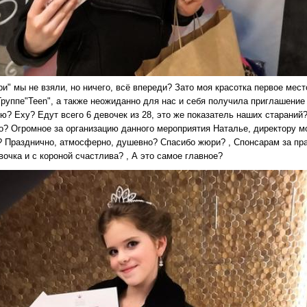
ри" мы не взяли, но ничего, всё впереди? Зато моя красотка первое ме
руппе"Teen", а также неожиданно для нас и себя получила приглашение 
ю? Еху? Едут всего 6 девочек из 28, это же показатель наших стараний
о? Огромное за организацию данного мероприятия Наталье, директору м
? Празднично, атмосферно, душевно? Спасибо жюри? , Спонсарам за пра
очка и с короной счастлива? , А это самое главное?