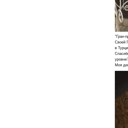
"Гран-п
Своей Г
в Турци
Спасиб
уровне
Моя дев