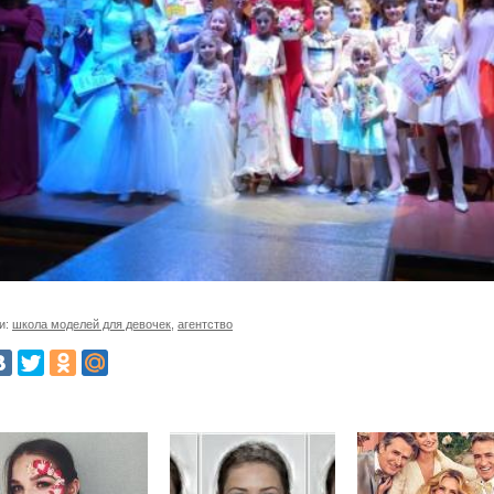
и:
школа моделей для девочек
,
агентство