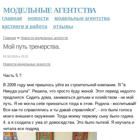
МОДЕЛЬНЫЕ АГЕНТСТВА
главная
новости
модельные агентства
кастинги и работа
отзывы
»
Главная
Новости модельных агентств
Мой путь тренерства.
03.06.2019 в 23:22
Новости модельных агентств
Часть 5.?
В 2008 году мне пришлось уйти из строительной компании. Я "в
Никуда ушла". Решила, что просто буду женой. Этот период недолго
продлился. Сидеть дома, заниматься детьми и хозяйством - не мой
путь. Я не могла себе признаться тогда в этом. Родила - воспитывай!
Все как-то справлялись и ты давай справляйся", - это были голоса
моего внешнего окружения. Тогда моему первому сыну было годика
4. а я сходила с ума от домоседства. Это было пыткой. Я изучала и
читала все подряд