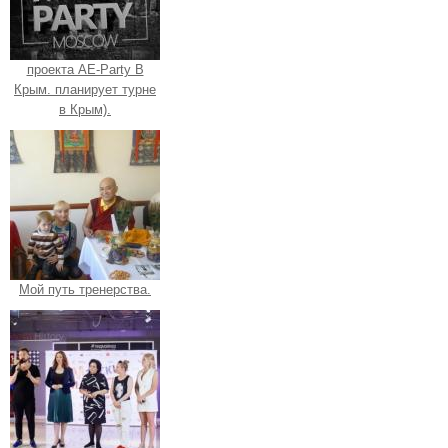
проекта AE-Party В
Крым. планирует турне
в Крым).
Мой путь тренерства.