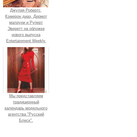
Джулия Робертс,
Кэмерон диаз, Дермот
малруни и Руперт
Эверетт на обложке
нового выпуска
Entertainment Weekly.
Мы представляем
традиционный
календарь модельного
агентства "Русский
Блеск".