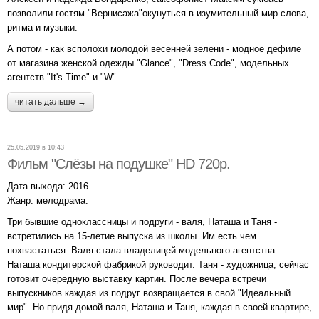
позволили гостям "Вернисажа"окунуться в изумительный мир слова,
ритма и музыки.
А потом - как всполохи молодой весенней зелени - модное дефиле
от магазина женской одежды "Glance", "Dress Code", модельных
агентств "It's Time" и "W".
читать дальше →
25.05.2019 в 10:43
Фильм "Слёзы на подушке" HD 720p.
Дата выхода: 2016.
Жанр: мелодрама.
Три бывшие одноклассницы и подруги - валя, Наташа и Таня -
встретились на 15-летие выпуска из школы. Им есть чем
похвастаться. Валя стала владелицей модельного агентства.
Наташа кондитерской фабрикой руководит. Таня - художница, сейчас
готовит очередную выставку картин. После вечера встречи
выпускников каждая из подруг возвращается в свой "Идеальный
мир". Но придя домой валя, Наташа и Таня, каждая в своей квартире,