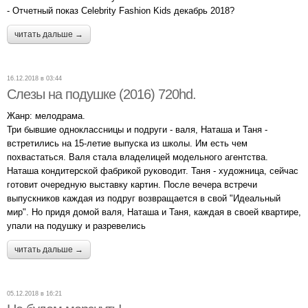
- Отчетный показ Celebrity Fashion Kids декабрь 2018?
читать дальше →
16.12.2018 в 03:44
Слезы на подушке (2016) 720hd.
Жанр: мелодрама.
Три бывшие одноклассницы и подруги - валя, Наташа и Таня -
встретились на 15-летие выпуска из школы. Им есть чем
похвастаться. Валя стала владелицей модельного агентства.
Наташа кондитерской фабрикой руководит. Таня - художница, сейчас
готовит очередную выставку картин. После вечера встречи
выпускников каждая из подруг возвращается в свой "Идеальный
мир". Но придя домой валя, Наташа и Таня, каждая в своей квартире,
упали на подушку и разревелись
читать дальше →
05.12.2018 в 16:21