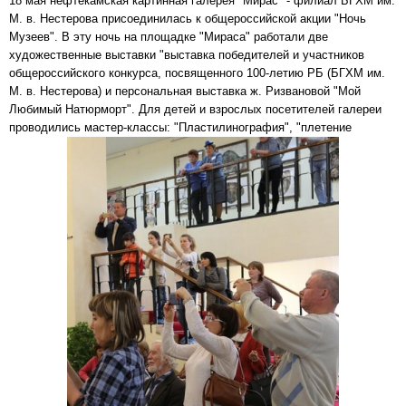
18 мая нефтекамская картинная галерея "Мирас" - филиал БГХМ им.
М. в. Нестерова присоединилась к общероссийской акции "Ночь
Музеев". В эту ночь на площадке "Мираса" работали две
художественные выставки "выставка победителей и участников
общероссийского конкурса, посвященного 100-летию РБ (БГХМ им.
М. в. Нестерова) и персональная выставка ж. Ризвановой "Мой
Любимый Натюрморт". Для детей и взрослых посетителей галереи
проводились мастер-классы: "Пластилинография", "плетение