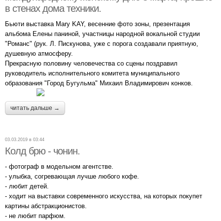
в стенах дома техники.
Бьюти выставка Mary KAY, весенние фото зоны, презентация
альбома Елены паниной, участницы народной вокальной студии
"Романс" (рук. Л. Пискунова, уже с порога создавали приятную,
душевную атмосферу.
Прекрасную половину человечества со сцены поздравил
руководитель исполнительного комитета муниципального
образования "Город Бугульма" Михаил Владимирович конков.
читать дальше →
03.03.2019 в 03:44
Колд брю - чонин.
- фотограф в модельном агентстве.
- улыбка, согревающая лучше любого кофе.
- любит детей.
- ходит на выставки современного искусства, на которых покупет
картины абстракционистов.
- не любит парфюм.