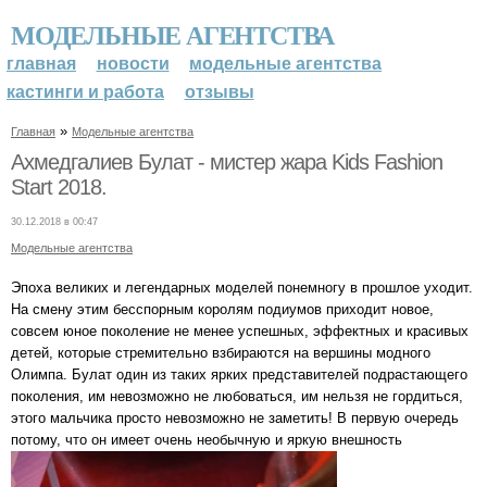
МОДЕЛЬНЫЕ АГЕНТСТВА
главная
новости
модельные агентства
кастинги и работа
отзывы
»
Главная
Модельные агентства
Ахмедгалиев Булат - мистер жара Kids Fashion
Start 2018.
30.12.2018 в 00:47
Модельные агентства
Эпоха великих и легендарных моделей понемногу в прошлое уходит.
На смену этим бесспорным королям подиумов приходит новое,
совсем юное поколение не менее успешных, эффектных и красивых
детей, которые стремительно взбираются на вершины модного
Олимпа. Булат один из таких ярких представителей подрастающего
поколения, им невозможно не любоваться, им нельзя не гордиться,
этого мальчика просто невозможно не заметить! В первую очередь
потому, что он имеет очень необычную и яркую внешность