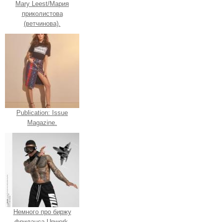
Mary Leest/Мария
приколистова
(ветчинова).
Publication: Issue
Magazine.
Немного про биржу
фриланса Upwork.