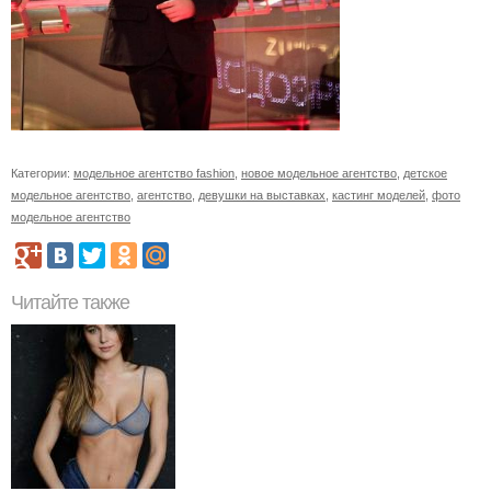
Категории:
модельное агентство fashion
,
новое модельное агентство
,
детское
модельное агентство
,
агентство
,
девушки на выставках
,
кастинг моделей
,
фото
модельное агентство
Читайте также