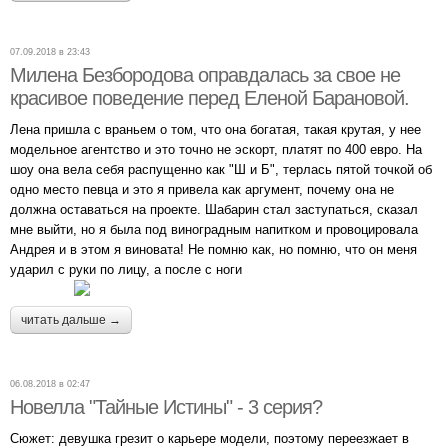
07.09.2018 в 23:43
Милена Безбородова оправдалась за свое не
красивое поведение перед Еленой Барановой.
Лена пришла с враньем о том, что она богатая, такая крутая, у нее
модельное агентство и это точно не эскорт, платят по 400 евро. На
шоу она вела себя распущенно как "Ш и Б", терлась пятой точкой об
одно место певца и это я привела как аргумент, почему она не
должна оставаться на проекте. Шабарин стал заступаться, сказал
мне выйти, но я была под виноградным напитком и провоцировала
Андрея и в этом я виновата! Не помню как, но помню, что он меня
ударил с руки по лицу, а после с ноги
читать дальше →
06.08.2018 в 02:47
Новелла "Тайные Истины" - 3 серия?
Сюжет: девушка грезит о карьере модели, поэтому переезжает в