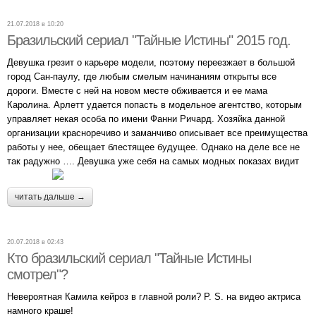
21.07.2018 в 10:20
Бразильский сериал "Тайные Истины" 2015 год.
Девушка грезит о карьере модели, поэтому переезжает в большой
город Сан-паулу, где любым смелым начинаниям открыты все
дороги. Вместе с ней на новом месте обживается и ее мама
Каролина. Арлетт удается попасть в модельное агентство, которым
управляет некая особа по имени Фанни Ричард. Хозяйка данной
организации красноречиво и заманчиво описывает все преимущества
работы у нее, обещает блестящее будущее. Однако на деле все не
так радужно …. Девушка уже себя на самых модных показах видит
читать дальше →
20.07.2018 в 02:43
Кто бразильский сериал "Тайные Истины
смотрел"?
Невероятная Камила кейроз в главной роли? P. S. на видео актриса
намного краше!