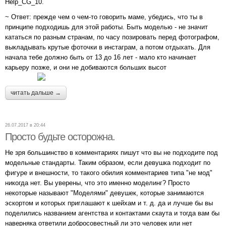
Help_CG_10.
~ Ответ: прежде чем о чем-то говорить маме, убедись, что ты в
принципе подходишь для этой работы. Быть моделью - не значит
кататься по разным странам, по часу позировать перед фотографом,
выкладывать крутые фоточки в инстаграм, а потом отдыхать. Для
начала тебе должно быть от 13 до 16 лет - мало кто начинает
карьеру позже, и они не добиваются больших высот
читать дальше →
26.07.2017 в 20:44
Просто будьте осторожна.
Не зря большинство в комментариях пишут что вы не подходите под
модельные стандарты. Таким образом, если девушка подходит по
фигуре и внешности, то такого обилия комментариев типа "не мод"
никогда нет. Вы уверены, что это именно моделинг? Просто
некоторые называют "Моделями" девушек, которые занимаются
эскортом и которых приглашают к шейхам и т. д. да и лучше бы вы
поделились названием агентства и контактами скаута и тогда вам бы
наверняка ответили добросовестный ли это человек или нет