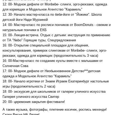
12: 00- Модное дефиле от Monbebe- слинги, эрго-рюкзаки, одежда
для кормящих и Модельное Агентство "Карамель"
12: 30- Начало мастер-класса по беби-йоге от "Йожики". Школа
детской йоги Нади Мурзиной
14: 00- Мастер-класс по росписи пончиков от BoomDonuts - свежие и
натуральные пончики в ЕКБ
15: 00- Лекция-встреча. Отдых с детьми: инструкция по применению
от ТА "Nebo" Горящие туры, Спецпредложения
16: 00- Открытие специальной площадки для общения,
консультирования, примерок слингомам от Monbebe- слинги, эрго-
рюкзаки, одежда для кормящих (продолжительность 3 часа)
16: 00-Мастер-класс по созданию куклы вместе с малышами от
Солнечная Сова
17: 00- Модное дефиле от Необыкновенное Детство***детская
одежда и Модельное Агентство "Карамель"
18: 00- Начало игротеки от Знаем Играем Екатеринбург настольные
игры (продолжительность 2 часа)
18: 00- экскурсия для школьников от галереи уличного искусства
Галерея уличного искусства Свитер
20: 00- церемония закрытия фестиваля!
А также музыка, фотографы, плетение косичек, роспись мехенди!
Скоро Весна НА Дворе!