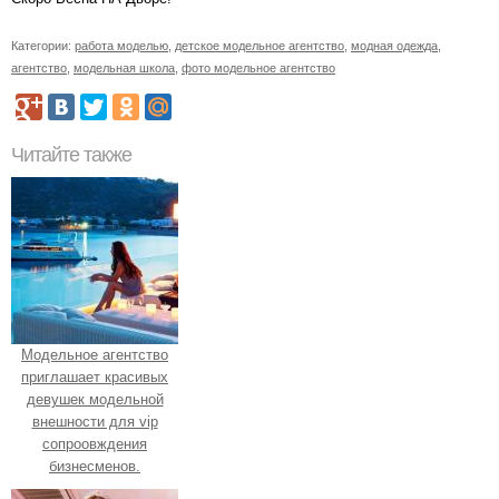
Категории:
работа моделью
,
детское модельное агентство
,
модная одежда
,
агентство
,
модельная школа
,
фото модельное агентство
Читайте также
Модельное агентство
приглашает красивых
девушек модельной
внешности для vip
сопроовждения
бизнесменов.