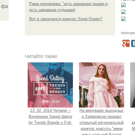
Рима пенджиева: "есть шикарные пышки и
⇦
есть шикарные худышки!
Вот и закончился конкурс Snow Queen?
Категори
Читайте также
13. 02. 2014 Четверг –
На минувших выходных
Вечеринка Speed dating
в Хабаровске прошёл
by Trends Brands x Fott.
открытый региональный
з
конкурс красоты "мини
М
мисс дальний Восток