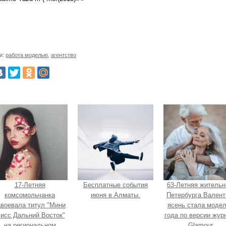
и:
работа моделью
,
агентство
17-Летняя
Бесплатные события
63-Летняя жительн
комсомольчанка
июня в Алматы.
Петербурга Валент
авоевала титул "Мини
ясень стала моде
исс Дальний Восток"
года по версии жур
на региональном
Glamour.