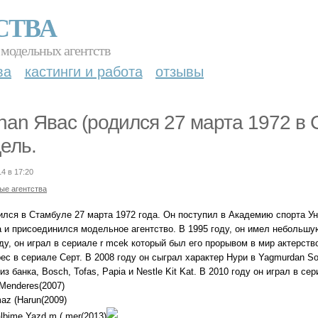
СТВА
 модельных агентств
ва
кастинги и работа
отзывы
han Явас (родился 27 марта 1972 в 
ель.
14 в 17:20
ые агентства
ился в Стамбуле 27 марта 1972 года. Он поступил в Академию спорта Ун
а и присоединился модельное агентство. В 1995 году, он имел небольшу
ду, он играл в сериале r mcek который был его прорывом в мир актерств
ес в сериале Серт. В 2008 году он сыграл характер Нури в Yagmurdan S
из банка, Bosch, Tofas, Papia и Nestle Kit Kat. В 2010 году он играл в 
Menderes(2007)
az (Harun(2009)
lbime Yazd m ( mer(2013)