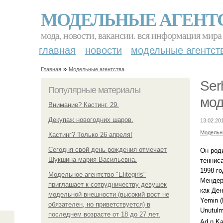
МОДЕЛЬНЫЕ АГЕНТ
мода, новости, вакансии. вся информация мира
главная
новости
модельные агентст
»
Главная
Модельные агентства
Ser
Популярные материалы
мод
Внимание? Кастинг. 29.
Декупаж новогодних шаров.
13.02.20
Модельн
Кастинг? Только 26 апреля!
Сегодня свой день рождения отмечает
Он род
Шукшина мария Васильевна.
теннис
1998 го
Модельное агентство "Elitegirls"
Мендер
приглашает к сотрудничеству девушек
как Ден
модельной внешности (высокий рост не
Yemin (
обязателен, но приветствуется) в
Unutulm
последнем возрасте от 18 до 27 лет.
Ad n Ka