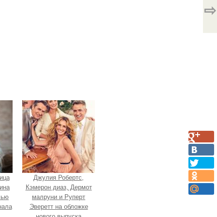
⇨
ица
Джулия Робертс,
ина
Кэмерон диаз, Дермот
лью
малруни и Руперт
нала
Эверетт на обложке
нового выпуска