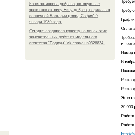
Требуе
Константиновна добрева, которую все
знают как актрису Нину добрев, родилась в
Требую
солнечной Болгарии (город София) 9
График
января 1989 года.
Оплата 
Сегодня создавала красоту на лицах этих
замечательных ребят из модельного
Требов
агентства "Подиум" Vk.com/club9328834.
и портр
Номер 
В избр
Похожи
Рестав
Рестав
Этно га
30 000 
Работа 
Работа 
http://f