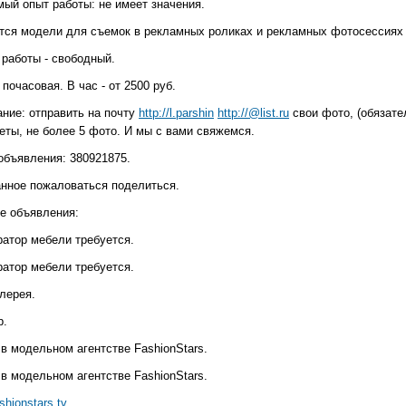
мый опыт работы: не имеет значения.
тся модели для съемок в рекламных роликах и рекламных фотосессиях 
 работы - свободный.
почасовая. В час - от 2500 руб.
ание: отправить на почту
http://l.parshin
http://@list.ru
свои фото, (обязате
еты, не более 5 фото. И мы с вами свяжемся.
объявления: 380921875.
анное пожаловаться поделиться.
е объявления:
ратор мебели требуется.
ратор мебели требуется.
лерея.
р.
в модельном агентстве FashionStars.
в модельном агентстве FashionStars.
ashionstars.tv
.