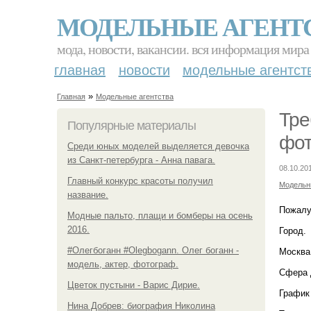
МОДЕЛЬНЫЕ АГЕНТ
мода, новости, вакансии. вся информация мира
главная
новости
модельные агентст
»
Главная
Модельные агентства
Тре
Популярные материалы
фот
Среди юных моделей выделяется девочка
из Санкт-петербурга - Анна павага.
08.10.20
Главный конкурс красоты получил
Модельн
название.
Пожалу
Модные пальто, плащи и бомберы на осень
2016.
Город.
#Олегбоганн #Olegbogann. Олег боганн -
Москва
модель, актер, фотограф.
Сфера 
Цветок пустыни - Варис Дирие.
График
Нина Добрев: биография Николина