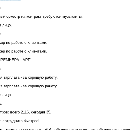
р.
ный оркестр на контракт требуются музыканты.
е лицо.
р.
ер по работе с клиентами.
ер по работе с клиентами.
РЕМЬЕРА - АРТ".
р.
я зарплата - за хорошую работу.
я зарплата - за хорошую работу.
е лицо.
р.
ров: всего 2116, сегодня 35.
е сотрудника быстрее!
м - размещение сделать VIP - объявлением выделить объявление подня