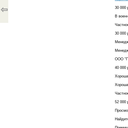
⇦
30 000 
В воен
Частно
30 000 
Менедж
Менедж
ООО "П
40 000 
Хороша
Хороша
Частно
52 000 
Просмот
Найдит
Премиу