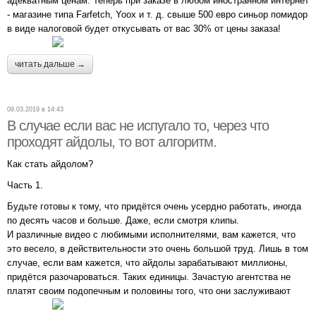
адекватным ценам. Теперь при заказе в любом иностранном интернет
- магазине типа Farfetch, Yoox и т. д. свыше 500 евро синьор помидор
в виде налоговой будет откусывать от вас 30% от цены заказа!
читать дальше →
09.03.2019 в 14:43
В случае если вас не испугало то, через что
проходят айдолы, то вот алгоритм.
Как стать айдолом?
Часть 1.
Будьте готовы к тому, что придётся очень усердно работать, иногда
по десять часов и больше. Даже, если смотря клипы.
И различные видео с любимыми исполнителями, вам кажется, что
это весело, в действительности это очень большой труд. Лишь в том
случае, если вам кажется, что айдолы зарабатывают миллионы,
придётся разочароваться. Таких единицы. Зачастую агентства не
платят своим подопечным и половины того, что они заслуживают