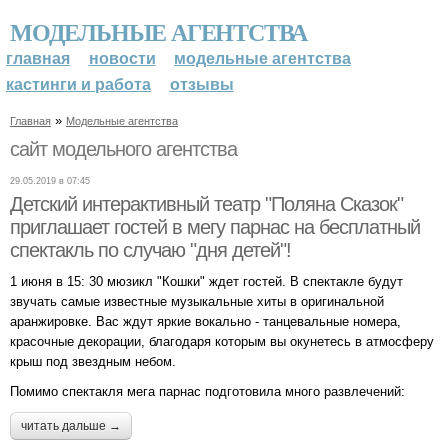
МОДЕЛЬНЫЕ АГЕНТСТВА
главная
новости
модельные агентства
кастинги и работа
отзывы
»
Главная
Модельные агентства
сайт модельного агентства
29.05.2019 в 07:45
Детский интерактивный театр "Поляна Сказок"
приглашает гостей в мегу парнас на бесплатный
спектакль по случаю "дня детей"!
1 июня в 15: 30 мюзикл "Кошки" ждет гостей. В спектакле будут
звучать самые известные музыкальные хиты в оригинальной
аранжировке. Вас ждут яркие вокально - танцевальные номера,
красочные декорации, благодаря которым вы окунетесь в атмосферу
крыш под звездным небом.
Помимо спектакля мега парнас подготовила много развлечений:
читать дальше →