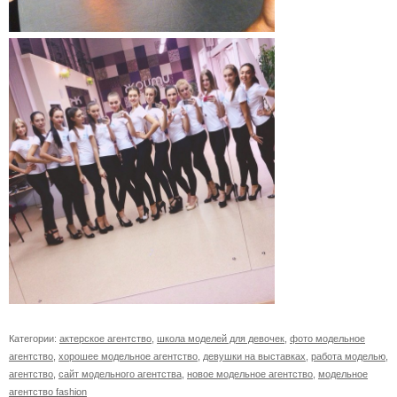
Категории:
актерское агентство
,
школа моделей для девочек
,
фото модельное
агентство
,
хорошее модельное агентство
,
девушки на выставках
,
работа моделью
,
агентство
,
сайт модельного агентства
,
новое модельное агентство
,
модельное
агентство fashion