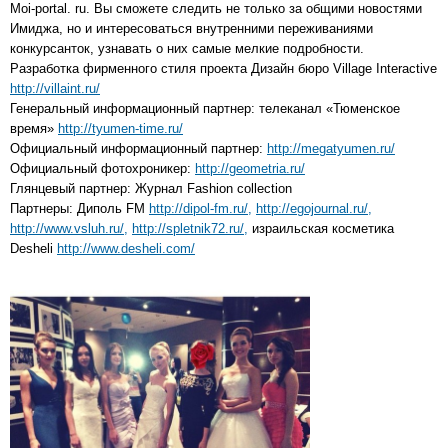
Moi-portal. ru. Вы сможете следить не только за общими новостями
Имиджа, но и интересоваться внутренними переживаниями
конкурсанток, узнавать о них самые мелкие подробности.
Разработка фирменного стиля проекта Дизайн бюро Village Interactive
http://villaint.ru/
Генеральный информационный партнер: телеканал «Тюменское
время»
http://tyumen-time.ru/
Официальный информационный партнер:
http://megatyumen.ru/
Официальный фотохроникер:
http://geometria.ru/
Глянцевый партнер: Журнал Fashion collection
Партнеры: Диполь FM
http://dipol-fm.ru/,
http://egojournal.ru/,
http://www.vsluh.ru/,
http://spletnik72.ru/,
израильская косметика
Desheli
http://www.desheli.com/