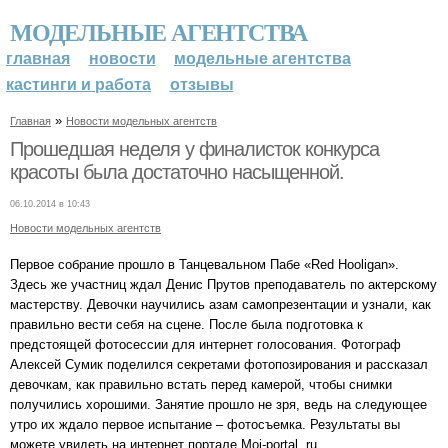
МОДЕЛЬНЫЕ АГЕНТСТВА
главная
новости
модельные агентства
кастинги и работа
отзывы
»
Главная
Новости модельных агентств
Прошедшая неделя у финалисток конкурса
красоты была достаточно насыщенной.
06.10.2014 в 10:43
Новости модельных агентств
Первое собрание прошло в Танцевальном Пабе «Red Hooligan».
Здесь же участниц ждал Денис Прутов преподаватель по актерскому
мастерству. Девочки научились азам самопрезентации и узнали, как
правильно вести себя на сцене. После была подготовка к
предстоящей фотосессии для интернет голосования. Фотограф
Алексей Сумик поделился секретами фотопозирования и рассказал
девочкам, как правильно встать перед камерой, чтобы снимки
получились хорошими. Занятие прошло не зря, ведь на следующее
утро их ждало первое испытание – фотосъемка. Результаты вы
можете увидеть на интернет портале Moi-portal. ru