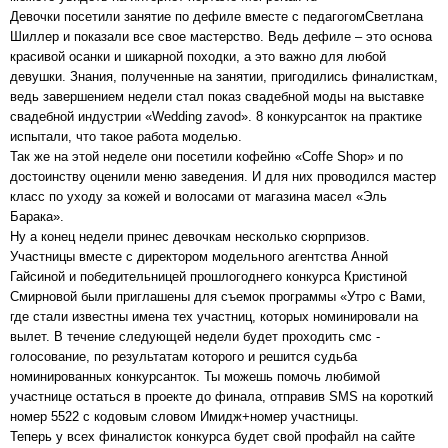
Девочки посетили занятие по дефиле вместе с педагогомСветлана
Шиллер и показали все свое мастерство. Ведь дефиле – это основа
красивой осанки и шикарной походки, а это важно для любой
девушки. Знания, полученные на занятии, пригодились финалисткам,
ведь завершением недели стал показ свадебной моды на выставке
свадебной индустрии «Wedding zavod». 8 конкурсанток на практике
испытали, что такое работа моделью.
Так же на этой неделе они посетили кофейню «Coffe Shop» и по
достоинству оценили меню заведения. И для них проводился мастер
класс по уходу за кожей и волосами от магазина масел «Эль
Барака».
Ну а конец недели принес девочкам несколько сюрпризов.
Участницы вместе с директором модельного агентства Анной
Гайсиной и победительницей прошлогоднего конкурса Кристиной
Смирновой были приглашены для съемок программы «Утро с Вами,
где стали известны имена тех участниц, которых номинировали на
вылет. В течение следующей недели будет проходить смс -
голосование, по результатам которого и решится судьба
номинированных конкурсанток. Ты можешь помочь любимой
участнице остаться в проекте до финала, отправив SMS на короткий
номер 5522 с кодовым словом Имидж+номер участницы.
Теперь у всех финалисток конкурса будет свой профайл на сайте