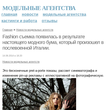
МОДЕЛЬНЫЕ АГЕНТСТВА
главная
новости
модельные агентства
кастинги и работа
отзывы
»
Главная
Новости модельных агентств
Fashion съемка появилась в результате
настоящего модного бума, который произошел в
послевоенной Италии.
14.09.2014 в 18:20
Новости модельных агентств
Это бесконечные рret-а-рortе показы, рассвет синематографа и
изменение рin-uр рекламы с иллюстративной на фотографическую.