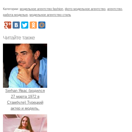
Категории:
модельное агентство fashion
,
фото модельное агентство
,
агентство
,
работа моделью
,
модельное агентство стиль
Читайте также
Serhan Явас (родился
27 марта 1972 в
Стамбуле) Турецкий
актер и модель.