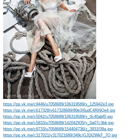
https://pp.vk.me/c9446/u7058689/106319589/x_125942e3.jpg
https://pp.vk.me/c617328/v617328689/89e3/6udC4RiNQe4.jpg
https://pp.vk.me/c5042/u7058689/106319589/y_0c40abf0.jpg
https://pp.vk.me/c5833/u7058689/142042935/y_0a07c3bb.jpg
https://pp.vk.me/c9733/u7058689/154404736/z_3931f39a.jpg
https://pp.vk.me/c317021/v317021689/349c/GJDI2WkF_7Q.jpg