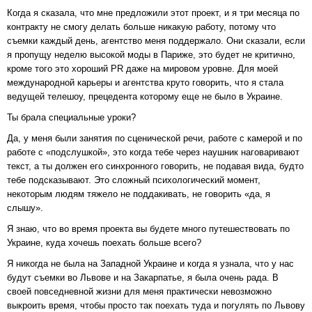
Когда я сказала, что мне предложили этот проект, и я три месяца по
контракту не смогу делать больше никакую работу, потому что
съемки каждый день, агентство меня поддержало. Они сказали, если
я пропущу неделю высокой моды в Париже, это будет не критично,
кроме того это хороший PR даже на мировом уровне. Для моей
международной карьеры и агентства круто говорить, что я стала
ведущей телешоу, прецедента которому еще не было в Украине.
Ты брала специальные уроки?
Да, у меня были занятия по сценической речи, работе с камерой и по
работе с «подслушкой», это когда тебе через наушник наговаривают
текст, а ты должен его синхронного говорить, не подавая вида, будто
тебе подсказывают. Это сложный психологический момент,
некоторым людям тяжело не поддакивать, не говорить «да, я
слышу».
Я знаю, что во время проекта вы будете много путешествовать по
Украине, куда хочешь поехать больше всего?
Я никогда не была на Западной Украине и когда я узнала, что у нас
будут съемки во Львове и на Закарпатье, я была очень рада. В
своей повседневной жизни для меня практически невозможно
выкроить время, чтобы просто так поехать туда и погулять по Львову