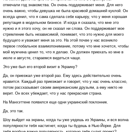
отмечали год знакомства. Он очень поддерживает меня. Для него
очень важно, чтобы девушка не была красивой домашней куклой. Он
всегда ценил, что я сама сделала себе карьеру, что у меня хорошая
репутация в модельном бизнесе. И когда я сказала, что мне это
нужно и я этого хочу, он не сказал ни слова. Он поддерживает мое
стремление быть независимой, понимает, что это нужно для моего
будущего и уважает меня за это. На этой почве у нас возникло
первое глобальное взаимопонимание, потому что мне хочется, чтобы
мой мужчина ценил то, что я делаю. Он должен приехать ко мне в
июле и августе, стараемся видеться чаще.
Это уже был его второй визит в Украину?
Да, он приезжал уже второй раз. Ему здесь действительно очень
нравится. Каждый раз приезжает и говорит, что у нас очень классно,
потом рассказывает своим американским друзьям, а ему никто не
верит. Он всех убеждает, что у нас прекрасная страна.
На Манхэттене появился еще одни украинский поклонник.
Да, это так.
Шоу выйдет на экраны, когда ты уже уедешь из Украины, и вся волна
популярности тебя настигнет, когда ты будешь в Нью-Йорке. Для
тебя вообще важна популярность, которую тебе сулит проект?