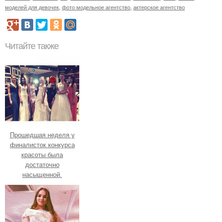
моделей для девочек
,
фото модельное агентство
,
актерское агентство
Читайте также
Прошедшая неделя у
финалисток конкурса
красоты была
достаточно
насыщенной.