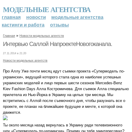
МОДЕЛЬНЫЕ АГЕНТСТВА
главная
новости
модельные агентства
кастинги и работа
отзывы
»
Главная
Новости модельных агентств
Интервью Саллой НапроектеНовогоканала.
27.11.2014 в 21:20
Новости модельных агентств
Про Аллу Уже почти месяц идут съемки проекта «Супермодель по-
украински», ведущей которого стала одна из наиболее успешных
украинских моделей и лицо первых шести сезонов Mercedes-Benz
Kiev Fashion Days Алла Костромичева. Для съемок Алла специально
прилетела из Нью-Йорка в Украину на целых три месяца. Мы
встретились с Аллой после съемочного дня, чтобы разузнать все о
проекте, ее планах на ближайшее будущее и мечте, к которой она
движется.
Ты около месяца назад вернулась в Украину ради телевизионного
шоу «Супермодель по-украински». Почему он тебя заинтересовал?