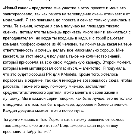
«Новый канал» предложил мне участие в этом проекте и меня это
заинтересовало, так как работа на телевидение очень отличается от
модельной. Я это понимала до проекта и сейчас только убедилась в
этом. Те знания, которые я сама получаю на площадке тяжело
оценить, потому что ты можешь прочитать много книг и заниматься с
преподавателем, но когда ты входишь в кадр, и с тобой работает
команда профессионалов из 40 человек, ты понимаешь какая на тебе
ответственность и хочешь делать все максимально хорошо. Мне
кажется, за этот месяц я получила такое же количество знаний,
который приобрела за всю свою модельную карьеру. Второй момент,
который меня мотивировал согласиться, – агентство. Я подумала,
что это будет хороший PR для KModels. Кроме того, хотелось
поработать в Украине, так как я никогда не возвращаюсь сюда, чтобы
работать. Также это шоу, по-моему мнению, заставляет
среднестатистического зрителя что-то менять в своей жизни к
лучшему. Мы в каждой серии говорим, как быть лучше, это не только
о моделях, а о том, как быть красивее, здоровее и более стильной.
Каждая девушка сможет что-то почерпнуть.
Ты долго живешь в Нью-Йорке и как к такому решению отнеслось
твое американское агентство? Ведь американская версия шоу
прославила Тайру Бэнкс?