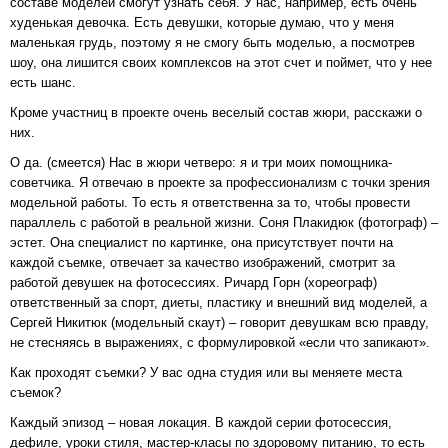
составе моделей смогут узнать себя. У нас, например, есть очень
худенькая девочка. Есть девушки, которые думаю, что у меня
маленькая грудь, поэтому я не смогу быть моделью, а посмотрев
шоу, она лишится своих комплексов на этот счет и поймет, что у нее
есть шанс.
Кроме участниц в проекте очень веселый состав жюри, расскажи о
них.
О да. (смеется) Нас в жюри четверо: я и три моих помощника-
советчика. Я отвечаю в проекте за профессионализм с точки зрения
модельной работы. То есть я ответственна за то, чтобы провести
параллель с работой в реальной жизни. Соня Плакидюк (фотограф) –
эстет. Она специалист по картинке, она присутствует почти на
каждой съемке, отвечает за качество изображений, смотрит за
работой девушек на фотосессиях. Ричард Горн (хореограф)
ответственный за спорт, диеты, пластику и внешний вид моделей, а
Сергей Никитюк (модельный скаут) – говорит девушкам всю правду,
не стесняясь в выражениях, с формулировкой «если что запикают».
Как проходят съемки? У вас одна студия или вы меняете места
съемок?
Каждый эпизод – новая локация. В каждой серии фотосессия,
дефиле, уроки стиля, мастер-класы по здоровому питанию, то есть