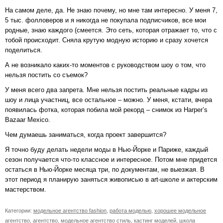
На самом деле, да. Не знаю почему, но мне там интересно. У меня 7,
5 тыс. фолловеров и я никогда не покупала подписчиков, все мои
родные, знаю каждого (смеется. Это сеть, которая отражает то, что с
тобой происходит. Сняла крутую модную историю и сразу хочется
поделиться.
А не возникало каких-то моментов с руководством шоу о том, что
нельзя постить со съемок?
У меня всего два запрета. Мне нельзя постить реальные кадры из
шоу и лица участниц, все остальное – можно. У меня, кстати, вчера
появилась фотка, которая побила мой рекорд – снимок из Harper’s
Bazaar Mexico.
Чем думаешь заниматься, когда проект завершится?
Я точно буду делать недели моды в Нью-Йорке и Париже, каждый
сезон получается что-то классное и интересное. Потом мне придется
остаться в Нью-Йорке месяца три, по документам, не выезжая. В
этот период я планирую заняться живописью в art-школе и актерским
мастерством.
Категории:
модельное агентство fashion
,
работа моделью
,
хорошее модельное
агентство
,
агентство
,
модельное агентство стиль
,
кастинг моделей
,
школа