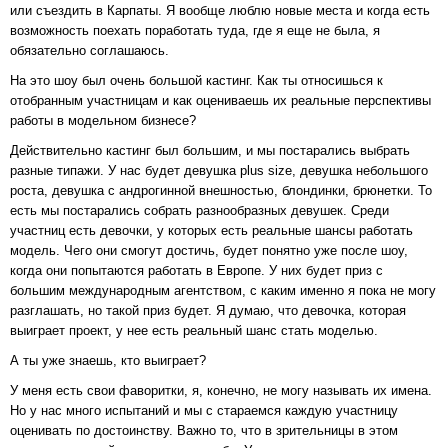
или съездить в Карпаты. Я вообще люблю новые места и когда есть
возможность поехать поработать туда, где я еще не была, я
обязательно соглашаюсь.
На это шоу был очень большой кастинг. Как ты относишься к
отобранным участницам и как оцениваешь их реальные перспективы
работы в модельном бизнесе?
Действительно кастинг был большим, и мы постарались выбрать
разные типажи. У нас будет девушка plus size, девушка небольшого
роста, девушка с андрогинной внешностью, блондинки, брюнетки. То
есть мы постарались собрать разнообразных девушек. Среди
участниц есть девочки, у которых есть реальные шансы работать
модель. Чего они смогут достичь, будет понятно уже после шоу,
когда они попытаются работать в Европе. У них будет приз с
большим международным агентством, с каким именно я пока не могу
разглашать, но такой приз будет. Я думаю, что девочка, которая
выиграет проект, у нее есть реальный шанс стать моделью.
А ты уже знаешь, кто выиграет?
У меня есть свои фаворитки, я, конечно, не могу называть их имена.
Но у нас много испытаний и мы с стараемся каждую участницу
оценивать по достоинству. Важно то, что в зрительницы в этом