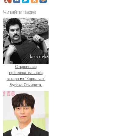
Читайте также
Откровения
привлекательного
актера из “Королька”
Бурака Озчивита.