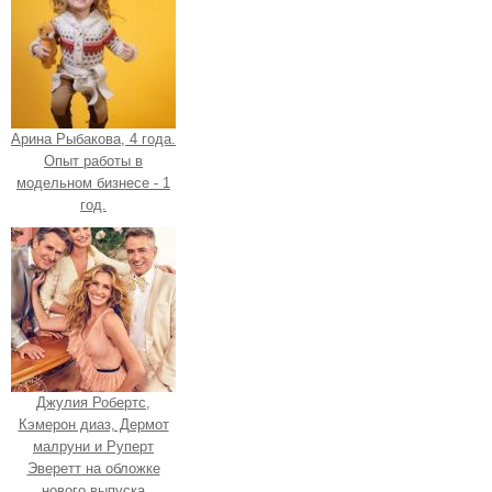
Арина Рыбакова, 4 года.
Опыт работы в
модельном бизнесе - 1
год.
Джулия Робертс,
Кэмерон диаз, Дермот
малруни и Руперт
Эверетт на обложке
нового выпуска