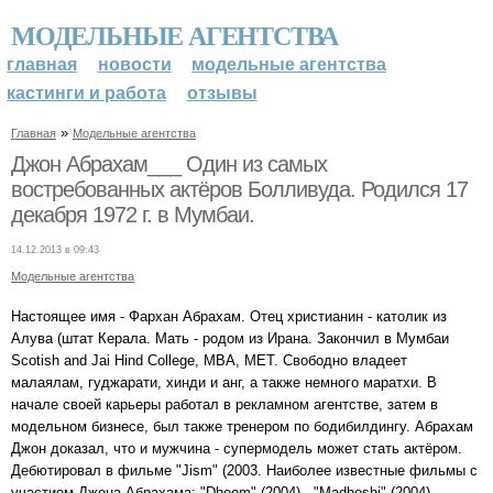
МОДЕЛЬНЫЕ АГЕНТСТВА
главная
новости
модельные агентства
кастинги и работа
отзывы
»
Главная
Модельные агентства
Джон Абрахам___ Один из самых
востребованных актёров Болливуда. Родился 17
декабря 1972 г. в Мумбаи.
14.12.2013 в 09:43
Модельные агентства
Настоящее имя - Фархан Абрахам. Отец христианин - католик из
Алува (штат Керала. Мать - родом из Ирана. Закончил в Мумбаи
Scotish and Jai Hind College, MBA, MET. Свободно владеет
малаялам, гуджарати, хинди и анг, а также немного маратхи. В
начале своей карьеры работал в рекламном агентстве, затем в
модельном бизнесе, был также тренером по бодибилдингу. Абрахам
Джон доказал, что и мужчина - супермодель может стать актёром.
Дебютировал в фильме "Jism" (2003. Наиболее известные фильмы с
участием Джона Абрахама: "Dhoom" (2004) , "Madhoshi" (2004) ,