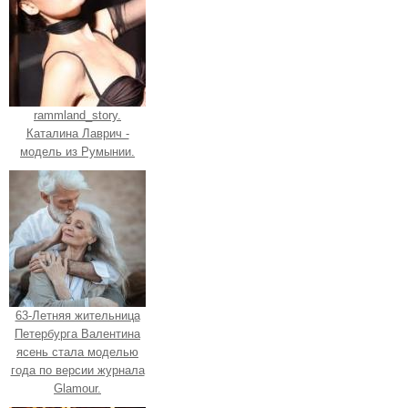
rammland_story.
Каталина Лаврич -
модель из Румынии.
63-Летняя жительница
Петербурга Валентина
ясень стала моделью
года по версии журнала
Glamour.