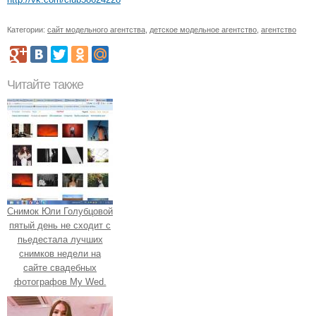
Категории:
сайт модельного агентства
,
детское модельное агентство
,
агентство
Читайте также
Снимок Юли Голубцовой
пятый день не сходит с
пьедестала лучших
снимков недели на
сайте свадебных
фотографов My Wed.