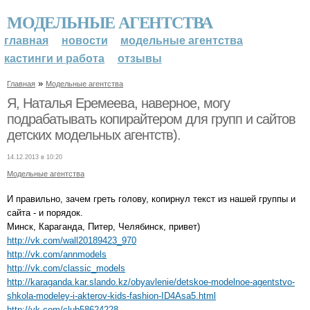
МОДЕЛЬНЫЕ АГЕНТСТВА
главная
новости
модельные агентства
кастинги и работа
отзывы
»
Главная
Модельные агентства
Я, Наталья Еремеева, наверное, могу
подрабатывать копирайтером для групп и сайтов
детских модельных агентств).
14.12.2013 в 10:20
Модельные агентства
И правильно, зачем греть голову, копирнул текст из нашей группы и
сайта - и порядок.
Минск, Караганда, Питер, Челябинск, привет)
http://vk.com/wall20189423_970
http://vk.com/annmodels
http://vk.com/classic_models
http://karaganda.kar.slando.kz/obyavlenie/detskoe-modelnoe-agentstvo-
shkola-modeley-i-akterov-kids-fashion-ID4Asa5.html
http://vk.com/club58624228