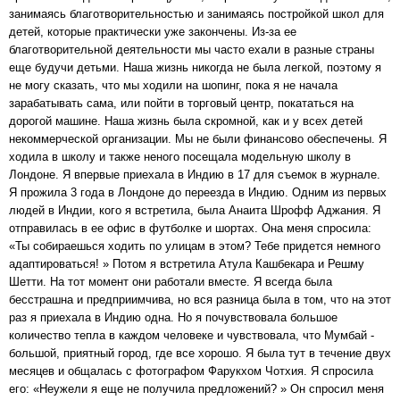
занимаясь благотворительностью и занимаясь постройкой школ для
детей, которые практически уже закончены. Из-за ее
благотворительной деятельности мы часто ехали в разные страны
еще будучи детьми. Наша жизнь никогда не была легкой, поэтому я
не могу сказать, что мы ходили на шопинг, пока я не начала
зарабатывать сама, или пойти в торговый центр, покататься на
дорогой машине. Наша жизнь была скромной, как и у всех детей
некоммерческой организации. Мы не были финансово обеспечены. Я
ходила в школу и также неного посещала модельную школу в
Лондоне. Я впервые приехала в Индию в 17 для съемок в журнале.
Я прожила 3 года в Лондоне до переезда в Индию. Одним из первых
людей в Индии, кого я встретила, была Анаита Шрофф Аджания. Я
отправилась в ее офис в футболке и шортах. Она меня спросила:
«Ты собираешься ходить по улицам в этом? Тебе придется немного
адаптироваться! » Потом я встретила Атула Кашбекара и Решму
Шетти. На тот момент они работали вместе. Я всегда была
бесстрашна и предприимчива, но вся разница была в том, что на этот
раз я приехала в Индию одна. Но я почувствовала большое
количество тепла в каждом человеке и чувствовала, что Мумбай -
большой, приятный город, где все хорошо. Я была тут в течение двух
месяцев и общалась с фотографом Фарукхом Чотхия. Я спросила
его: «Неужели я еще не получила предложений? » Он спросил меня