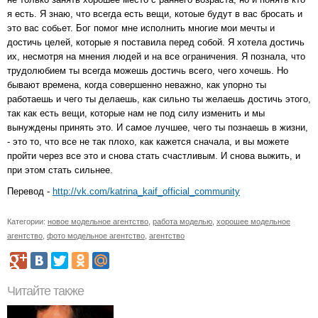
я есть. Я знаю, что всегда есть вещи, котоые будут в вас бросать и
это вас собьет. Бог помог мне исполнить многие мои мечты и
достичь целей, которые я поставила перед собой. Я хотела достичь
их, несмотря на мнения людей и на все ограничения. Я познала, что
трудолюбием ты всегда можешь достичь всего, чего хочешь. Но
бывают времена, когда совершенно неважно, как упорно ты
работаешь и чего ты делаешь, как сильно ты желаешь достичь этого,
так как есть вещи, которые нам не под силу изменить и мы
вынуждены принять это. И самое лучшее, чего ты познаешь в жизни,
- это то, что все не так плохо, как кажется сначала, и вы можете
пройти через все это и снова стать счастливым. И снова выжить, и
при этом стать сильнее.
Перевод -
http://vk.com/katrina_kaif_official_community
Категории:
новое модельное агентство
,
работа моделью
,
хорошее модельное
агентство
,
фото модельное агентство
,
агентство
Читайте также