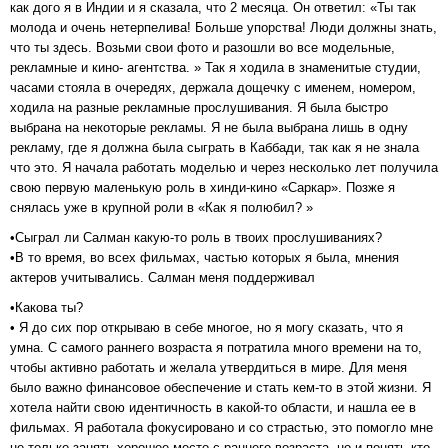
как дого я в Индии и я сказала, что 2 месяца. Он ответил: «Ты так
молода и очень нетерпелива! Больше упорства! Люди должны знать,
что ты здесь. Возьми свои фото и разошли во все модельные,
рекламные и кино- агентства. » Так я ходила в знаменитые студии,
часами стояла в очередях, держала дощечку с именем, номером,
ходила на разные рекламные прослушивания. Я была быстро
выбрана на некоторые рекламы. Я не была выбрана лишь в одну
рекламу, где я должна была сыграть в Каббади, так как я не знала
что это. Я начала работать моделью и через несколько лет получила
свою первую маленькую роль в хинди-кино «Саркар». Позже я
снялась уже в крупной роли в «Как я полюбил? »
•Сыграл ли Салман какую-то роль в твоих прослушиваниях?
•В то время, во всех фильмах, частью которых я была, мнения
актеров учитывались. Салман меня поддерживал
•Какова ты?
• Я до сих пор открываю в себе многое, но я могу сказать, что я
умна. С самого раннего возраста я потратила много времени на то,
чтобы активно работать и желала утвердиться в мире. Для меня
было важно финансовое обеспечение и стать кем-то в этой жизни. Я
хотела найти свою идентичность в какой-то области, и нашла ее в
фильмах. Я работала фокусировано и со страстью, это помогло мне
не только занять хорошее место с раннего возраста, но и понять кто