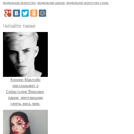
модельное агентство
,
модельная школа
,
модельное агентство стиль
Читайте также
Коннор Маклэйн
рассказывет о
Себастьяне Верлаке,
парне, мечтающем
сжечь весь мир.