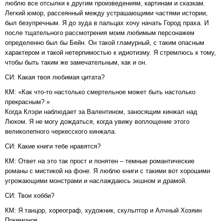
люблю все отсылки к другим произведениям, картинам и сказкам.
Легкий юмор, рассеянный между устрашающими частями истории,
был безупречным. Я до зуда в пальцах хочу начать Город праха. И
после тщательного рассмотрения моим любимым персонажем
определенно был бы Бейн. Он такой гламурный, с таким опасным
характером и такой нетерпимостью к идиотизму. Я стремлюсь к тому,
чтобы быть таким же замечательным, как и он.
СИ: Какая твоя любимая цитата?
КМ: «Как что-то настолько смертельное может быть настолько
прекрасным? »
Когда Клэри наблюдает за Валентином, заносящим кинжал над
Люком. Я не могу дождаться, когда увижу воплощение этого
великолепного черкесского кинжала.
СИ: Какие книги тебе нравятся?
КМ: Ответ на это так прост и понятен – темные романтические
романы с мистикой на фоне. Я люблю книги с такими вот хорошими
угрожающими монстрами и наслаждаюсь экшном и драмой.
СИ: Твои хобби?
КМ: Я танцор, хореограф, художник, скульптор и Алчный Хозяин
Покемонов.