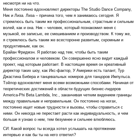
несмотря ни на что.
Меня постоянно вдохновляют директоры The Studio Dance Company,
Ник и Лиза. Лиза – причина того, чем я занимаюсь сегодня. Я
стремлюсь быть таким же профессиональным, страстным и сильным
волей, как и она. Ник – человек, который познакомил меня с
музыкой, ее записью, ее смешиванием и производством. К тому же,
я стремлюсь быть таким же всесторонне развитым, скромным и
продуктивным, как он.
Брайан Фридмэн. Я работаю над тем, чтобы быть таким
профессионалом и человеком. Он совершенно ясно видит каждый
проект, над которым работает. В настоящее время он креативный
директор таких шоу, как Икс-фактор, У Америки есть талант, Тур
Джастина Бибера и танцевальных номеров для танцоров Импульса.
Тэйлор вдохновляет меня всеми возможными способами. Начиная от
теоретических достижений в области будущих бизнес-лидеров
America-Phi Beta Lambda, Inc., заканчивая четким видением границы
между правильным и неправильным. Он постоянно на ногах,
постоянно ищет новые трудности и вызовы, чтобы справиться с
ними. Он никогда не перестает расти как индивидуальность, и чем
больше я узнаю о нем, тем безумнее и сильнее влюбляюсь.
СИ: Какой вопрос ты всегда хотел услышать на протяжении
интервью и как бы ты на него ответил?