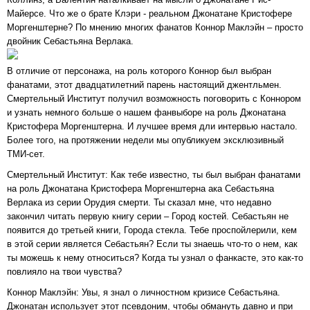
Майерсе. Что же о брате Клэри - реальном Джонатане Кристофере
Моргенштерне? По мнению многих фанатов Коннор Маклэйн – просто
двойник Себастьяна Верлака.
В отличие от персонажа, на роль которого Коннор был выбран
фанатами, этот двадцатилетний парень настоящий джентльмен.
Смертельный Институт получил возможность поговорить с Коннором
и узнать немного больше о нашем фанвыборе на роль Джонатана
Кристофера Моргенштерна. И лучшее время дли интервью настало.
Более того, на протяжении недели мы опубликуем эксклюзивный
ТМИ-сет.
Смертельный Институт: Как тебе известно, ты был выбран фанатами
на роль Джонатана Кристофера Моргенштерна ака Себастьяна
Верлака из серии Орудия смерти. Ты сказал мне, что недавно
закончил читать первую книгу серии – Город костей. Себастьян не
появится до третьей книги, Города стекла. Тебе проспойлерили, кем
в этой серии является Себастьян? Если ты знаешь что-то о нем, как
ты можешь к нему относиться? Когда ты узнал о фанкасте, это как-то
повлияло на твои чувства?
Коннор Маклэйн: Увы, я знал о личностном кризисе Себастьяна.
Джонатан использует этот псевдоним, чтобы обмануть давно и при