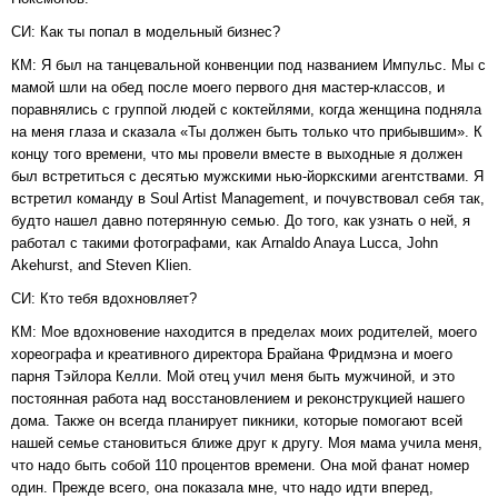
СИ: Как ты попал в модельный бизнес?
КМ: Я был на танцевальной конвенции под названием Импульс. Мы с
мамой шли на обед после моего первого дня мастер-классов, и
поравнялись с группой людей с коктейлями, когда женщина подняла
на меня глаза и сказала «Ты должен быть только что прибывшим». К
концу того времени, что мы провели вместе в выходные я должен
был встретиться с десятью мужскими нью-йоркскими агентствами. Я
встретил команду в Soul Artist Management, и почувствовал себя так,
будто нашел давно потерянную семью. До того, как узнать о ней, я
работал с такими фотографами, как Arnaldo Anaya Lucca, John
Akehurst, and Steven Klien.
СИ: Кто тебя вдохновляет?
КМ: Мое вдохновение находится в пределах моих родителей, моего
хореографа и креативного директора Брайана Фридмэна и моего
парня Тэйлора Келли. Мой отец учил меня быть мужчиной, и это
постоянная работа над восстановлением и реконструкцией нашего
дома. Также он всегда планирует пикники, которые помогают всей
нашей семье становиться ближе друг к другу. Моя мама учила меня,
что надо быть собой 110 процентов времени. Она мой фанат номер
один. Прежде всего, она показала мне, что надо идти вперед,