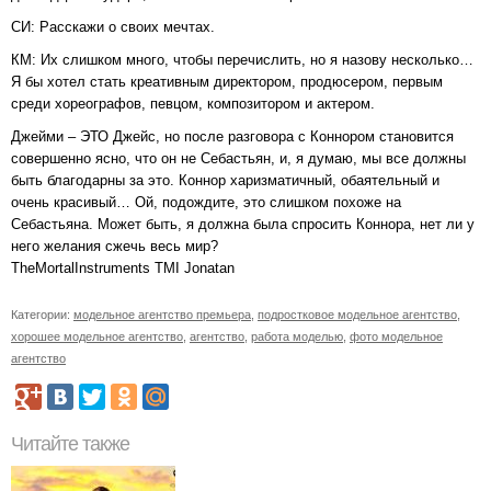
СИ: Расскажи о своих мечтах.
КМ: Их слишком много, чтобы перечислить, но я назову несколько…
Я бы хотел стать креативным директором, продюсером, первым
среди хореографов, певцом, композитором и актером.
Джейми – ЭТО Джейс, но после разговора с Коннором становится
совершенно ясно, что он не Себастьян, и, я думаю, мы все должны
быть благодарны за это. Коннор харизматичный, обаятельный и
очень красивый… Ой, подождите, это слишком похоже на
Себастьяна. Может быть, я должна была спросить Коннора, нет ли у
него желания сжечь весь мир?
TheMortalInstruments TMI Jonatan
Категории:
модельное агентство премьера
,
подростковое модельное агентство
,
хорошее модельное агентство
,
агентство
,
работа моделью
,
фото модельное
агентство
Читайте также