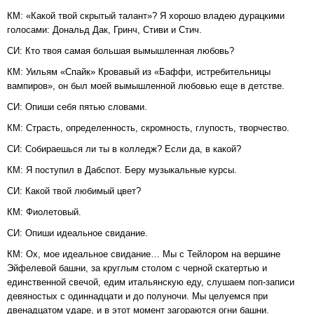
КМ: «Какой твой скрытый талант»? Я хорошо владею дурацкими
голосами: Дональд Дак, Гринч, Стиви и Стич.
СИ: Кто твоя самая большая вымышленная любовь?
КМ: Уильям «Спайк» Кровавый из «Баффи, истребительницы
вампиров», он был моей вымышленной любовью еще в детстве.
СИ: Опиши себя пятью словами.
КМ: Страсть, определенность, скромность, глупость, творчество.
СИ: Собираешься ли ты в колледж? Если да, в какой?
КМ: Я поступил в Дабспот. Беру музыкальные курсы.
СИ: Какой твой любимый цвет?
КМ: Фиолетовый.
СИ: Опиши идеальное свидание.
КМ: Ох, мое идеальное свидание… Мы с Тейлором на вершине
Эйфелевой башни, за круглым столом с черной скатертью и
единственной свечой, едим итальянскую еду, слушаем поп-записи
девяностых с одиннадцати и до полуночи. Мы целуемся при
двенадцатом ударе, и в этот момент загораются огни башни.