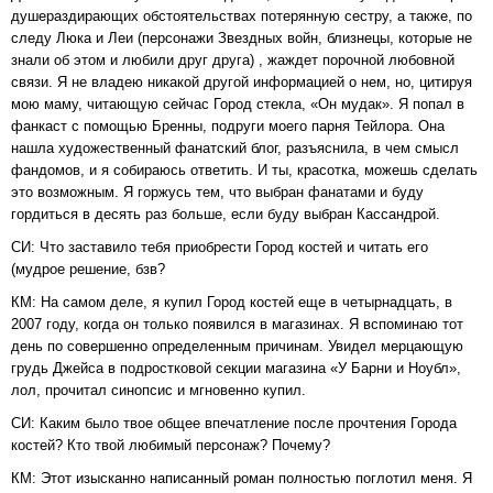
душераздирающих обстоятельствах потерянную сестру, а также, по
следу Люка и Леи (персонажи Звездных войн, близнецы, которые не
знали об этом и любили друг друга) , жаждет порочной любовной
связи. Я не владею никакой другой информацией о нем, но, цитируя
мою маму, читающую сейчас Город стекла, «Он мудак». Я попал в
фанкаст с помощью Бренны, подруги моего парня Тейлора. Она
нашла художественный фанатский блог, разъяснила, в чем смысл
фандомов, и я собираюсь ответить. И ты, красотка, можешь сделать
это возможным. Я горжусь тем, что выбран фанатами и буду
гордиться в десять раз больше, если буду выбран Кассандрой.
СИ: Что заставило тебя приобрести Город костей и читать его
(мудрое решение, бзв?
КМ: На самом деле, я купил Город костей еще в четырнадцать, в
2007 году, когда он только появился в магазинах. Я вспоминаю тот
день по совершенно определенным причинам. Увидел мерцающую
грудь Джейса в подростковой секции магазина «У Барни и Ноубл»,
лол, прочитал синопсис и мгновенно купил.
СИ: Каким было твое общее впечатление после прочтения Города
костей? Кто твой любимый персонаж? Почему?
КМ: Этот изысканно написанный роман полностью поглотил меня. Я