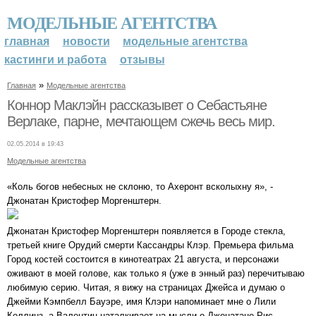
МОДЕЛЬНЫЕ АГЕНТСТВА
главная
новости
модельные агентства
кастинги и работа
отзывы
»
Главная
Модельные агентства
Коннор Маклэйн рассказывет о Себастьяне
Верлаке, парне, мечтающем сжечь весь мир.
02.05.2014 в 19:43
Модельные агентства
«Коль богов небесных не склоню, то Ахеронт всколыхну я», -
Джонатан Кристофер Моргенштерн.
Джонатан Кристофер Моргенштерн появляется в Городе стекла,
третьей книге Орудий смерти Кассандры Клэр. Премьера фильма
Город костей состоится в кинотеатрах 21 августа, и персонажи
оживают в моей голове, как только я (уже в энный раз) перечитываю
любимую серию. Читая, я вижу на страницах Джейса и думаю о
Джейми Кэмпбелл Бауэре, имя Клэри напоминает мне о Лили
Коллинз, а Валентин наталкивает на мысли о Джонатане Рис-