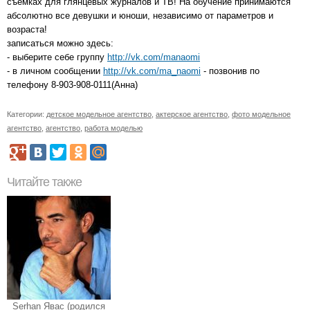
съемках для глянцевых журналов и ТВ! На обучение принимаются
абсолютно все девушки и юноши, независимо от параметров и
возраста!
записаться можно здесь:
- выберите себе группу
http://vk.com/manaomi
- в личном сообщении
http://vk.com/ma_naomi
- позвонив по
телефону 8-903-908-0111(Анна)
Категории:
детское модельное агентство
,
актерское агентство
,
фото модельное
агентство
,
агентство
,
работа моделью
Читайте также
Serhan Явас (родился