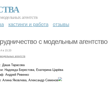
СТВА
 модельных агентств
ва
кастинги и работа
отзывы
рудничество с модельным агентством
14 в 15:20
 модельных агентств
: Даша Тарасова
ки: Надежда Берестова, Екатерина Царёва
аф: Андрей Ревенко
: Алина Яковлева, Александр Семенов