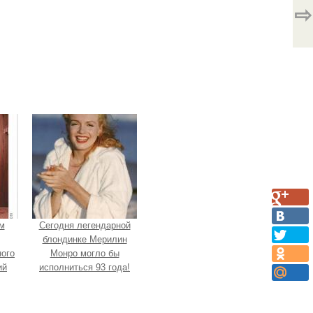
⇨
м
Сегодня легендарной
блондинке Мерилин
ого
Монро могло бы
ий
исполниться 93 года!