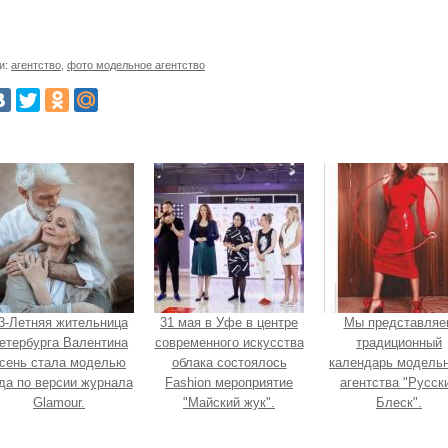
и:
агентство
,
фото модельное агентство
3-Летняя жительница
31 мая в Уфе в центре
Мы представляе
етербурга Валентина
современного искусства
традиционный
сень стала моделью
облака состоялось
календарь модельн
да по версии журнала
Fashion мероприятие
агентства "Русск
Glamour.
"Майский жук".
Блеск".