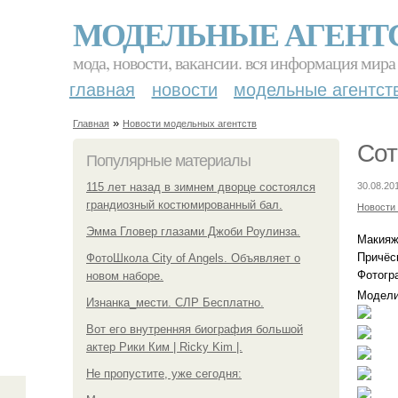
МОДЕЛЬНЫЕ АГЕНТ
мода, новости, вакансии. вся информация мира
главная
новости
модельные агентст
»
Главная
Новости модельных агентств
Сот
Популярные материалы
115 лет назад в зимнем дворце состоялся
30.08.20
грандиозный костюмированный бал.
Новости
Эмма Гловер глазами Джоби Роулинза.
Макияж
Причёс
ФотоШкола City of Angels. Объявляет о
Фотогр
новом наборе.
Модели
Изнанка_мести. СЛР Бесплатно.
Вот его внутренняя биография большой
актер Рики Ким | Ricky Kim |.
Не пропустите, уже сегодня: