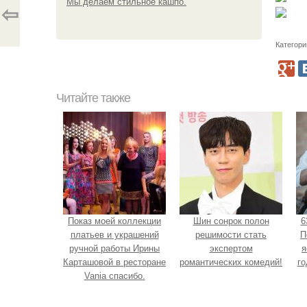
Мы делаем стильное кашпо.
⇦
Категори
Читайте также
Показ моей коллекции
Шин сонрок полон
6
платьев и украшений
решимости стать
П
ручной работы Ирины
экспертом
я
Карташовой в ресторане
романтических комедий!
го
Vania спасибо.