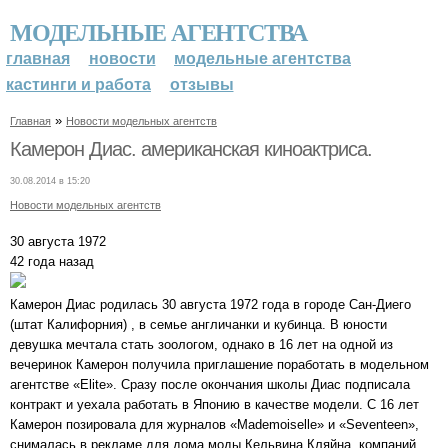
МОДЕЛЬНЫЕ АГЕНТСТВА
главная
новости
модельные агентства
кастинги и работа
отзывы
»
Главная
Новости модельных агентств
Камерон Диас. американская киноактриса.
30.08.2014 в 15:20
Новости модельных агентств
30 августа 1972
42 года назад
Камерон Диас родилась 30 августа 1972 года в городе Сан-Диего
(штат Калифорния) , в семье англичанки и кубинца. В юности
девушка мечтала стать зоологом, однако в 16 лет на одной из
вечеринок Камерон получила приглашение поработать в модельном
агентстве «Elite». Сразу после окончания школы Диас подписала
контракт и уехала работать в Японию в качестве модели. С 16 лет
Камерон позировала для журналов «Mademoiselle» и «Seventeen»,
снималась в рекламе для дома моды Кельвина Кляйна, компаний