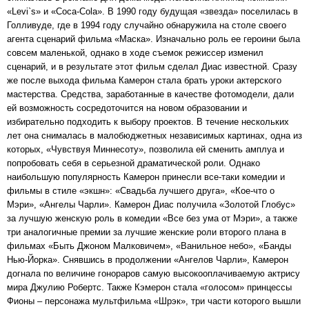
«Levi`s» и «Coca-Cola». В 1990 году будущая «звезда» поселилась в
Голливуде, где в 1994 году случайно обнаружила на столе своего
агента сценарий фильма «Маска». Изначально роль ее героини была
совсем маленькой, однако в ходе съемок режиссер изменил
сценарий, и в результате этот фильм сделал Диас известной. Сразу
же после выхода фильма Камерон стала брать уроки актерского
мастерства. Средства, заработанные в качестве фотомодели, дали
ей возможность сосредоточится на новом образовании и
избирательно подходить к выбору проектов. В течение нескольких
лет она снималась в малобюджетных независимых картинах, одна из
которых, «Чувствуя Миннесоту», позволила ей сменить амплуа и
попробовать себя в серьезной драматической роли. Однако
наибольшую популярность Камерон принесли все-таки комедии и
фильмы в стиле «экшн»: «Свадьба лучшего друга», «Кое-что о
Мэри», «Ангелы Чарли». Камерон Диас получила «Золотой Глобус»
за лучшую женскую роль в комедии «Все без ума от Мэри», а также
три аналогичные премии за лучшие женские роли второго плана в
фильмах «Быть Джоном Малковичем», «Ванильное небо», «Банды
Нью-Йорка». Снявшись в продолжении «Ангелов Чарли», Камерон
догнала по величине гонораров самую высокооплачиваемую актрису
мира Джулию Робертс. Также Кэмерон стала «голосом» принцессы
Фионы – персонажа мультфильма «Шрэк», три части которого вышли