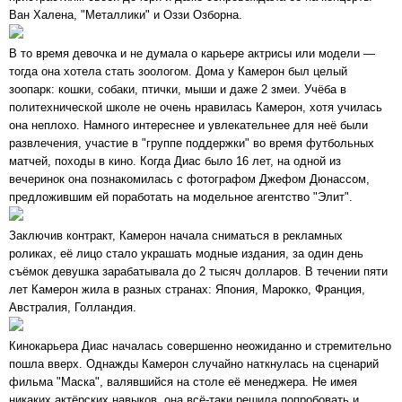
Ван Халена, "Металлики" и Оззи Озборна.
В то время девочка и не думала о карьере актрисы или модели —
тогда она хотела стать зоологом. Дома у Камерон был целый
зоопарк: кошки, собаки, птички, мыши и даже 2 змеи. Учёба в
политехнической школе не очень нравилась Камерон, хотя училась
она неплохо. Намного интереснее и увлекательнее для неё были
развлечения, участие в "группе поддержки" во время футбольных
матчей, походы в кино. Когда Диас было 16 лет, на одной из
вечеринок она познакомилась с фотографом Джефом Дюнассом,
предложившим ей поработать на модельное агентство "Элит".
Заключив контракт, Камерон начала сниматься в рекламных
роликах, её лицо стало украшать модные издания, за один день
съёмок девушка зарабатывала до 2 тысяч долларов. В течении пяти
лет Камерон жила в разных странах: Япония, Марокко, Франция,
Австралия, Голландия.
Кинокарьера Диас началась совершенно неожиданно и стремительно
пошла вверх. Однажды Камерон случайно наткнулась на сценарий
фильма "Маска", валявшийся на столе её менеджера. Не имея
никаких актёрских навыков, она всё-таки решила попробовать и