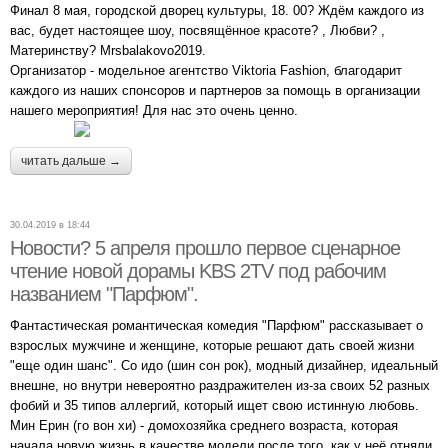
Финал 8 мая, городской дворец культуры, 18. 00? Ждём каждого из
вас, будет настоящее шоу, посвящённое красоте? , Любви? ,
Материнству? Mrsbalakovo2019.
Организатор - модельное агентство Viktoria Fashion, благодарит
каждого из наших спонсоров и партнеров за помощь в организации
нашего мероприятия! Для нас это очень ценно.
читать дальше →
30.04.2019 в 18:44
Новости? 5 апреля прошло первое сценарное
чтение новой дорамы KBS 2TV под рабочим
названием "Парфюм".
Фантастическая романтическая комедия "Парфюм" рассказывает о
взрослых мужчине и женщине, которые решают дать своей жизни
"еще один шанс". Со идо (шин сон рок), модный дизайнер, идеальный
внешне, но внутри невероятно раздражителен из-за своих 52 разных
фобий и 35 типов аллергий, который ищет свою истинную любовь.
Мин Ерин (го вон хи) - домохозяйка среднего возраста, которая
начала новую жизнь в качестве модели после того, как у неё отняли