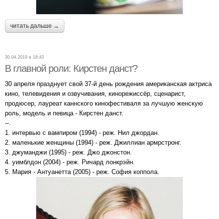
читать дальше →
30.04.2019 в 18:43
В главной роли: Кирстен данст?
30 апреля празднует свой 37-й день рождения американская актриса
кино, телевидения и озвучивания, кинорежиссёр, сценарист,
продюсер, лауреат каннского кинофестиваля за лучшую женскую
роль, модель и певица - Кирстен данст.
--.
1. интервью с вампиром (1994) - реж. Нил джордан.
2. маленькие женщины (1994) - реж. Джиллиан армрстронг.
3. джуманджи (1995) - реж. Джо джонстон.
4. уимблдон (2004) - реж. Ричард лонкрэйн.
5. Мария - Антуанетта (2005) - реж. София коппола.