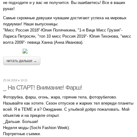
не подходите и у вас не получится. Вы ошибаетесь! Все в ваших
руках!
Самые скромные девушки чувашии достигают успеха на мировых
подиумах! Наши выпускницы:
"Мисс Россия 2018"-Юлия Полячихина, "1-я Вице Мисс Грузия"-
Лариса Петросян, "топ 10 мисс Россия 2019"- Юлия Тихонова, "мисс
волга 2009"- певица Ханна (Анна Иванова).
читать дальше →
25.04.2019 в 10:21
_ На СТАРТ! Внимание! Фарш!
Фоторубка, фарш, огонь, жара, горячие тела, фоторубилово.
Называйте как хотите. Сезон отпусков и жарких тел впереди планеты
всей. Я в ТЕМЕ и в? Ожидании. С улыбкой добро пожаловать. Мой
объектив и на прицеле открыт.
_Дальше. Больше!
Неделя моды (Sochi Fashion Week).
Портретные съемки.