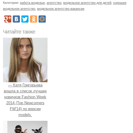
Категории:
работа моделью
,
агентство
,
модельное агентство для детей
,
хорошее
модельное агентство
,
модельное агентство вакансии
Читайте также
— Катя Григорьева
вошла в список лучших
новичков Fashion Week
2014 (Top Newcomers
FW'14) по версии
models.