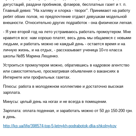
дегустаций, раздачи пробников, флаеров, бесплатных газет и т. п.
Главный девиз: "На халяву и хлорка - творог". Принимают на работу
ребят обоих полов, но предпочтение отдают девушкам модельной
внешности. Относительно других подработок - она физически легкая.
- Я уже второй год на лето устраиваюсь работать промоутером. Мне
нравится все: нам хорошо платят, весь день мы общаемся с новыми
людьми, и работать можно не каждый день - остается время и на
личную жизнь, и на отдых, - рассказывает ученица 10-го класса
школы №85 Марина Лещенко.
Устроиться промоутером можно, обратившись в кадровое агентство
или самостоятельно, просматривая объявления о вакансиях в
Интернете или профильных газетах.
Плюсы: работа в молодежном коллективе и достаточно высокая
зарплата.
Минусы: целый день на ногах и не всегда в помещении.
Зарплата: оплата поденная, и заработать можно от 50 до 150-200 грн.
в день.
http://kp.ua/life/398574-top-5-letnykh-podrabotok-dlia-shkolnykov