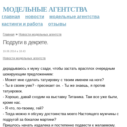
МОДЕЛЬНЫЕ АГЕНТСТВА
главная
новости
модельные агентства
кастинги и работа
отзывы
»
Главная
Новости модельных агентств
Подруги в декрете.
19.06.2014 в 18:43
Новости модельных агентств
дкрадываюсь к мужу сзади, чтобы застать врасплох очередным
шокирующим предложением:
- Может мне сделать татуировку с твоим именем на ноге?
- Ты в своем уме? - пресекает он. - Ты же знаешь, я против
татуировок.
- Хорошо, давай сходим на выставку Титаника. Там все уже были,
кроме нас.
- Я что, по-твоему, гей?
- Тогда можно я обсужу достоинства моего Настоящего мужчины с
подругой за бокалом мартини?
Пришлось начать издалека и постепенно подвести к желаемому.