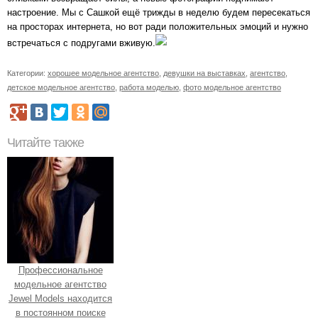
настроение. Мы с Сашкой ещё трижды в неделю будем пересекаться
на просторах интернета, но вот ради положительных эмоций и нужно
встречаться с подругами вживую.
Категории:
хорошее модельное агентство
,
девушки на выставках
,
агентство
,
детское модельное агентство
,
работа моделью
,
фото модельное агентство
Читайте также
Профессиональное
модельное агентство
Jewel Models находится
в постоянном поиске