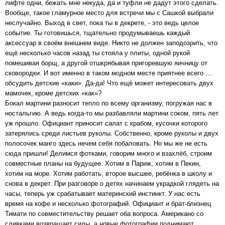
лифте одни, бежать мне некуда, да и туфли не дадут этого сделать.
Вообще, такое гламурное место для встречи мы с Сашкой выбрали
неслучайно. Выход в свет, пока ты в декрете, - это ведь целое
событие. Ты готовишься, тщательно продумываешь каждый
аксессуар в своём внешнем виде. Никто не должен заподозрить, что
ещё несколько часов назад ты стояла у плиты, одной рукой
помешивая борщ, а другой отшкрябывая пригоревшую яичницу от
сковородки. И вот именно в таком модном месте приятнее всего …
обсудить детские «каки». Да-да! Что ещё может интересовать двух
мамочек, кроме детских «как»?
Бокал мартини разносит тепло по всему организму, погружая нас в
ностальгию. А ведь когда-то мы разбавляли мартини соком, пять лет
уж прошло. Официант приносит салат с крабом, кусочки которого
затерялись среди листьев руколы. Собственно, кроме руколы и двух
полосочек манго здесь нечем себя побаловать. Но мы же не есть
сюда пришли! Делимся фотками, говорим много и взахлёб, строим
совместные планы на будущее. Хотим в Париж, хотим в Пекин,
хотим на море. Хотим работать, второе высшее, ребёнка в школу и
снова в декрет. При разговоре о детях начинаем украдкой глядеть на
часы, теперь уж срабатывает материнский инстинкт. У нас есть
время на кофе и несколько фотографий. Официант и брат-близнец
Тимати по совместительству решает оба вопроса. Американо со
сливками возвращает силы, а новые фотографии поднимают