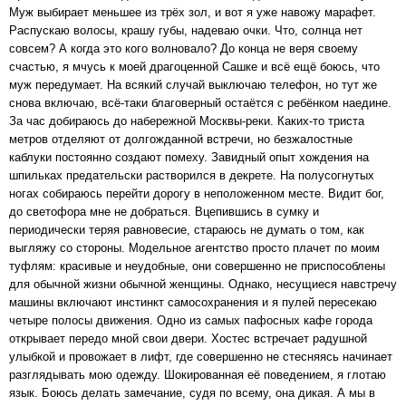
Муж выбирает меньшее из трёх зол, и вот я уже навожу марафет.
Распускаю волосы, крашу губы, надеваю очки. Что, солнца нет
совсем? А когда это кого волновало? До конца не веря своему
счастью, я мчусь к моей драгоценной Сашке и всё ещё боюсь, что
муж передумает. На всякий случай выключаю телефон, но тут же
снова включаю, всё-таки благоверный остаётся с ребёнком наедине.
За час добираюсь до набережной Москвы-реки. Каких-то триста
метров отделяют от долгожданной встречи, но безжалостные
каблуки постоянно создают помеху. Завидный опыт хождения на
шпильках предательски растворился в декрете. На полусогнутых
ногах собираюсь перейти дорогу в неположенном месте. Видит бог,
до светофора мне не добраться. Вцепившись в сумку и
периодически теряя равновесие, стараюсь не думать о том, как
выгляжу со стороны. Модельное агентство просто плачет по моим
туфлям: красивые и неудобные, они совершенно не приспособлены
для обычной жизни обычной женщины. Однако, несущиеся навстречу
машины включают инстинкт самосохранения и я пулей пересекаю
четыре полосы движения. Одно из самых пафосных кафе города
открывает передо мной свои двери. Хостес встречает радушной
улыбкой и провожает в лифт, где совершенно не стесняясь начинает
разглядывать мою одежду. Шокированная её поведением, я глотаю
язык. Боюсь делать замечание, судя по всему, она дикая. А мы в