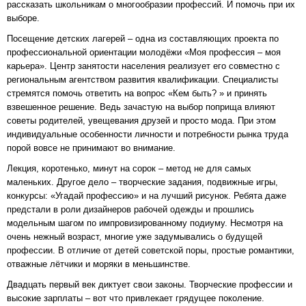
рассказать школьникам о многообразии профессий. И помочь при их
выборе.
Посещение детских лагерей – одна из составляющих проекта по
профессиональной ориентации молодёжи «Моя профессия – моя
карьера». Центр занятости населения реализует его совместно с
региональным агентством развития квалификации. Специалисты
стремятся помочь ответить на вопрос «Кем быть? » и принять
взвешенное решение. Ведь зачастую на выбор поприща влияют
советы родителей, увещевания друзей и просто мода. При этом
индивидуальные особенности личности и потребности рынка труда
порой вовсе не принимают во внимание.
Лекция, коротенько, минут на сорок – метод не для самых
маленьких. Другое дело – творческие задания, подвижные игры,
конкурсы: «Угадай профессию» и на лучший рисунок. Ребята даже
предстали в роли дизайнеров рабочей одежды и прошлись
модельным шагом по импровизированному подиуму. Несмотря на
очень нежный возраст, многие уже задумывались о будущей
профессии. В отличие от детей советской поры, простые романтики,
отважные лётчики и моряки в меньшинстве.
Двадцать первый век диктует свои законы. Творческие профессии и
высокие зарплаты – вот что привлекает грядущее поколение.