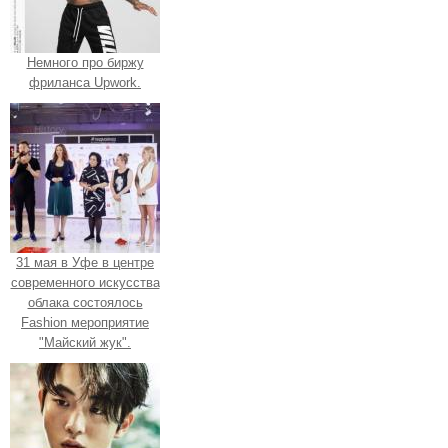
Немного про биржу
фриланса Upwork.
31 мая в Уфе в центре
современного искусства
облака состоялось
Fashion мероприятие
"Майский жук".