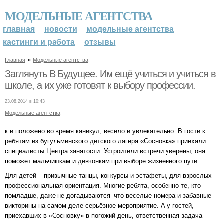
МОДЕЛЬНЫЕ АГЕНТСТВА
главная
новости
модельные агентства
кастинги и работа
отзывы
»
Главная
Модельные агентства
Заглянуть В Будущее. Им ещё учиться и учиться в
школе, а их уже готовят к выбору профессии.
23.08.2014 в 10:43
Модельные агентства
к и положено во время каникул, весело и увлекательно. В гости к
ребятам из бугульминского детского лагеря «Сосновка» приехали
специалисты Центра занятости. Устроители встречи уверены, она
поможет мальчишкам и девчонкам при выборе жизненного пути.
Для детей – привычные танцы, конкурсы и эстафеты, для взрослых –
профессиональная ориентация. Многие ребята, особенно те, кто
помладше, даже не догадываются, что веселые номера и забавные
викторины на самом деле серьёзное мероприятие. А у гостей,
приехавших в «Сосновку» в погожий день, ответственная задача –