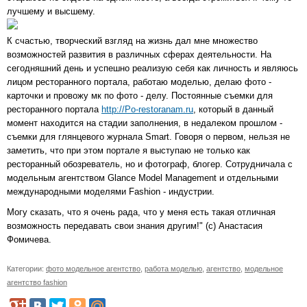
лучшему и высшему.
К счастью, творческий взгляд на жизнь дал мне множество
возможностей развития в различных сферах деятельности. На
сегодняшний день и успешно реализую себя как личность и являюсь
лицом ресторанного портала, работаю моделью, делаю фото -
карточки и провожу мк по фото - делу. Постоянные съемки для
ресторанного портала
http://Po-restoranam.ru
, который в данный
момент находится на стадии заполнения, в недалеком прошлом -
съемки для глянцевого журнала Smart. Говоря о первом, нельзя не
заметить, что при этом портале я выступаю не только как
ресторанный обозреватель, но и фотограф, блогер. Сотрудничала с
модельным агентством Glance Model Management и отдельными
международными моделями Fashion - индустрии.
Могу сказать, что я очень рада, что у меня есть такая отличная
возможность передавать свои знания другим!" (с) Анастасия
Фомичева.
Категории:
фото модельное агентство
,
работа моделью
,
агентство
,
модельное
агентство fashion