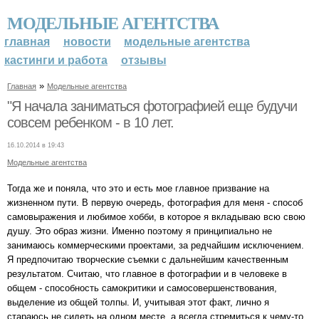
МОДЕЛЬНЫЕ АГЕНТСТВА
главная
новости
модельные агентства
кастинги и работа
отзывы
»
Главная
Модельные агентства
"Я начала заниматься фотографией еще будучи
совсем ребенком - в 10 лет.
16.10.2014 в 19:43
Модельные агентства
Тогда же и поняла, что это и есть мое главное призвание на
жизненном пути. В первую очередь, фотография для меня - способ
самовыражения и любимое хобби, в которое я вкладываю всю свою
душу. Это образ жизни. Именно поэтому я принципиально не
занимаюсь коммерческими проектами, за редчайшим исключением.
Я предпочитаю творческие съемки с дальнейшим качественным
результатом. Считаю, что главное в фотографии и в человеке в
общем - способность самокритики и самосовершенствования,
выделение из общей толпы. И, учитывая этот факт, лично я
стараюсь не сидеть на одном месте, а всегда стремиться к чему-то