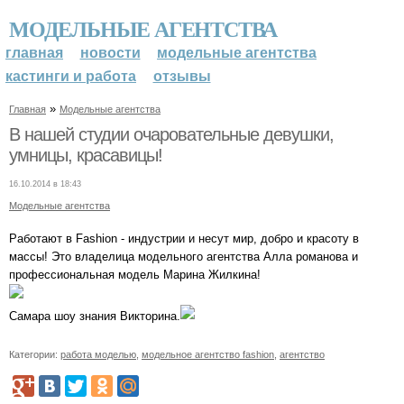
МОДЕЛЬНЫЕ АГЕНТСТВА
главная
новости
модельные агентства
кастинги и работа
отзывы
»
Главная
Модельные агентства
В нашей студии очаровательные девушки,
умницы, красавицы!
16.10.2014 в 18:43
Модельные агентства
Работают в Fashion - индустрии и несут мир, добро и красоту в
массы! Это владелица модельного агентства Алла романова и
профессиональная модель Марина Жилкина!
Самара шоу знания Викторина.
Категории:
работа моделью
,
модельное агентство fashion
,
агентство