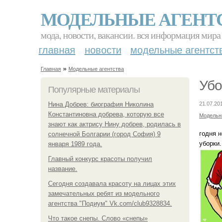
МОДЕЛЬНЫЕ АГЕНТ
мода, новости, вакансии. вся информация мира
главная
новости
модельные агентст
»
Главная
Модельные агентства
Убо
Популярные материалы
Нина Добрев: биография Николина
21.07.20
Константиновна добрева, которую все
Модельн
знают как актрису Нину добрев, родилась в
годня н
солнечной Болгарии (город София) 9
уборки.
января 1989 года.
Главный конкурс красоты получил
название.
Сегодня создавала красоту на лицах этих
замечательных ребят из модельного
агентства "Подиум" Vk.com/club9328834.
Что такое снепы. Слово «снепы»