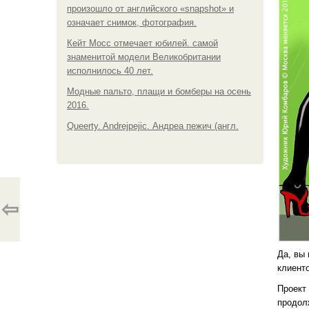
произошло от английского «snapshot» и
означает снимок, фотография.
Кейт Мосс отмечает юбилей. самой
знаменитой модели Великобритании
исполнилось 40 лет.
Модные пальто, плащи и бомберы на осень
2016.
Queerty. Andrejpejic. Андреа пежич (англ.
⇦
Да, вы
клиенто
Проект
продол