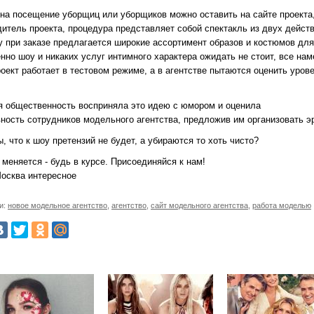
 на посещение уборщиц или уборщиков можно оставить на сайте проекта,
дитель проекта, процедура представляет собой спектакль из двух дейст
у при заказе предлагается широкие ассортимент образов и костюмов для
нно шоу и никаких услуг интимного характера ожидать не стоит, все на
роект работает в тестовом режиме, а в агентстве пытаются оценить уро
я общественность восприняла это идею с юмором и оценила
вность сотрудников модельного агентства, предложив им организовать э
, что к шоу претензий не будет, а убираются то хоть чисто?
меняется - будь в курсе. Присоединяйся к нам!
осква интересное
и:
новое модельное агентство
,
агентство
,
сайт модельного агентства
,
работа моделью