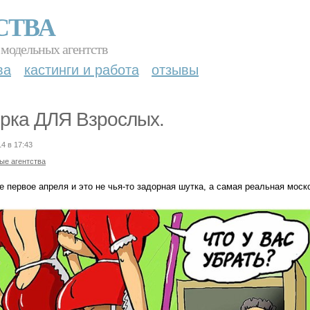
СТВА
 модельных агентств
ва
кастинги и работа
отзывы
рка ДЛЯ Взрослых.
14 в 17:43
ые агентства
е первое апреля и это не чья-то задорная шутка, а самая реальная моск