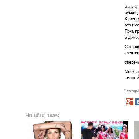
Заявку
руково
Клиент
это име
Пока п
в доме.
Сетева
креати
Уверены
Москва 
юмор М
Категори
Читайте также