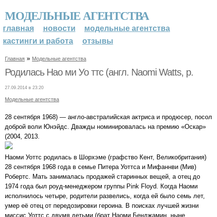
МОДЕЛЬНЫЕ АГЕНТСТВА
главная
новости
модельные агентства
кастинги и работа
отзывы
»
Главная
Модельные агентства
Родилась Нао ми Уо ттс (англ. Naomi Watts, р.
27.09.2014 в 23:20
Модельные агентства
28 сентября 1968) — англо-австралийская актриса и продюсер, посол
доброй воли Юнэйдс. Дважды номинировалась на премию «Оскар»
(2004, 2013.
Наоми Уоттс родилась в Шорхэме (графство Кент, Великобритания)
28 сентября 1968 года в семье Питера Уоттса и Мифаннви (Мив)
Робертс. Мать занималась продажей старинных вещей, а отец до
1974 года был роуд-менеджером группы Pink Floyd. Когда Наоми
исполнилось четыре, родители развелись, когда ей было семь лет,
умер её отец от передозировки героина. В поисках лучшей жизни
миссис Уоттс с двумя детьми (брат Наоми Бенджамин, ныне