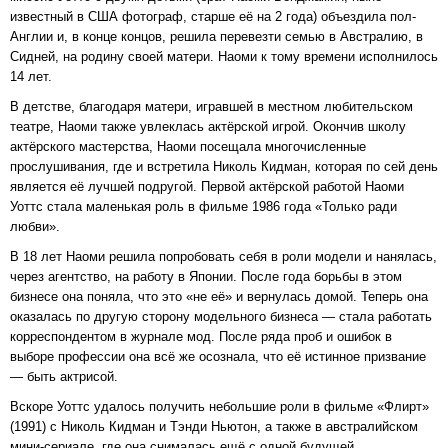
известный в США фотограф, старше её на 2 года) объездила пол-
Англии и, в конце концов, решила перевезти семью в Австралию, в
Сидней, на родину своей матери. Наоми к тому времени исполнилось
14 лет.
В детстве, благодаря матери, игравшей в местном любительском
театре, Наоми также увлеклась актёрской игрой. Окончив школу
актёрского мастерства, Наоми посещала многочисленные
прослушивания, где и встретила Николь Кидман, которая по сей день
является её лучшей подругой. Первой актёрской работой Наоми
Уоттс стала маленькая роль в фильме 1986 года «Только ради
любви».
В 18 лет Наоми решила попробовать себя в роли модели и нанялась,
через агентство, на работу в Японии. После года борьбы в этом
бизнесе она поняла, что это «не её» и вернулась домой. Теперь она
оказалась по другую сторону модельного бизнеса — стала работать
корреспондентом в журнале мод. После ряда проб и ошибок в
выборе профессии она всё же осознала, что её истинное призвание
— быть актрисой.
Вскоре Уоттс удалось получить небольшие роли в фильме «Флирт»
(1991) с Николь Кидман и Тэнди Ньютон, а также в австралийском
мини-сериале, где она снималась ещё с одной будущей