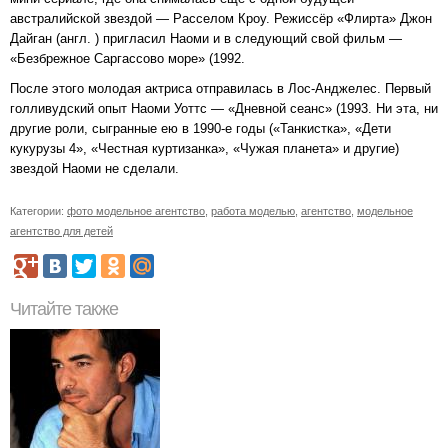
австралийской звездой — Расселом Кроу. Режиссёр «Флирта» Джон
Дайган (англ. ) пригласил Наоми и в следующий свой фильм —
«Безбрежное Саргассово море» (1992.
После этого молодая актриса отправилась в Лос-Анджелес. Первый
голливудский опыт Наоми Уоттс — «Дневной сеанс» (1993. Ни эта, ни
другие роли, сыгранные ею в 1990-е годы («Танкистка», «Дети
кукурузы 4», «Честная куртизанка», «Чужая планета» и другие)
звездой Наоми не сделали.
Категории:
фото модельное агентство
,
работа моделью
,
агентство
,
модельное
агентство для детей
Читайте также