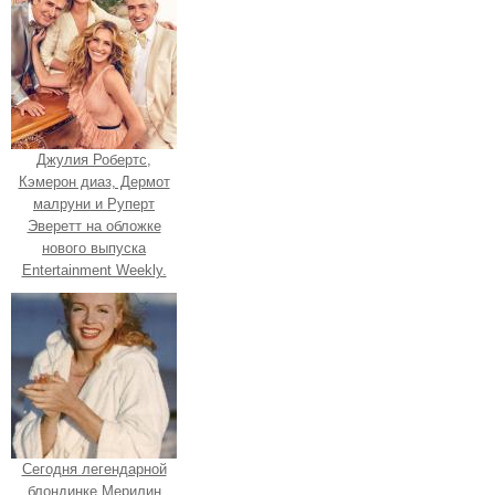
Джулия Робертс,
Кэмерон диаз, Дермот
малруни и Руперт
Эверетт на обложке
нового выпуска
Entertainment Weekly.
Сегодня легендарной
блондинке Мерилин