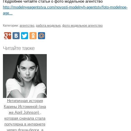
Подробнее читайте статьи о фото модельное агентство
http://modelnyeagentstva.com/novosti-modelnyh-agentstv/foto-modelnoe-
age...
Категории:
агентство
,
работа моделью
,
фото модельное агентство
Читайте также
Нетипичная история
Карины Истоминой (она
же April Johnson) ,
которая сначала стала
популярна в интернете
через фэшн-блоги, а