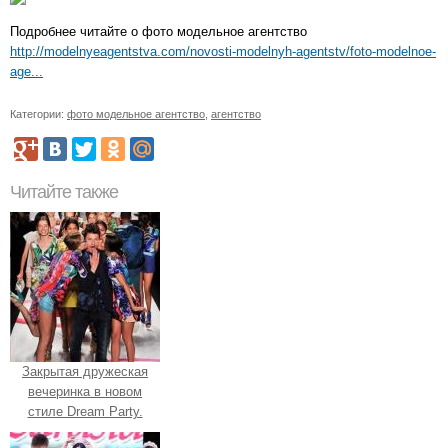
Подробнее читайте о фото модельное агентство
http://modelnyeagentstva.com/novosti-modelnyh-agentstv/foto-modelnoe-
age...
Категории:
фото модельное агентство
,
агентство
Читайте также
Закрытая дружеская
вечеринка в новом
стиле Dream Party.