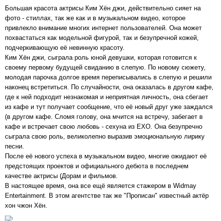
Большая красота актрисы Ким Хён джи, действительно сияет на
фото - стиллах, так же как и в музыкальном видео, которое
привлекло внимание многих интернет пользователей. Она может
похвастаться как модельной фигурой, так и безупречной кожей,
подчеркивающую её невинную красоту.
Ким Хён джи, сыграла роль юной девушки, которая готовится к
своему первому будущей свиданию в слепую. По новому сюжету,
молодая парочка долгое время переписывались в слепую и решили
наконец встретиться. По случайности, она оказалась в другом кафе,
где к ней подходит незнакомая и неприятная личность, она сбегает
из кафе и тут получает сообщение, что её новый друг уже заждался
(в другом кафе. Сломя голову, она мчится на встречу, забегает в
кафе и встречает свою любовь - сехуна из EXO. Она безупречно
сыграла свою роль, великолепно выразив эмоциональную лирику
песни.
После её нового успеха в музыкальном видео, многие ожидают её
предстоящих проектов и официального дебюта в последнем
качестве актрисы (Дорам и фильмов.
В настоящее время, она все ещё является стажером в Widmay
Entertainment. В этом агентстве так же "Прописан" известный актёр
хон чжон Хён.