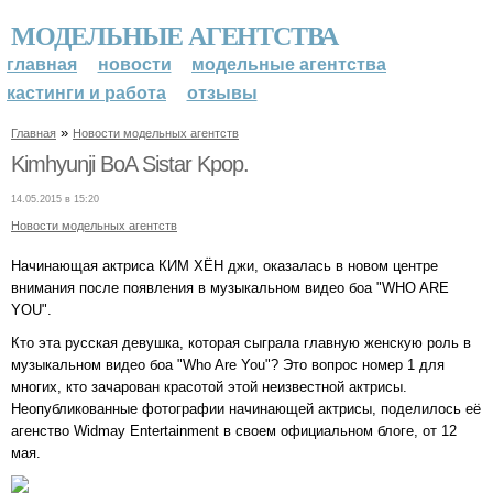
МОДЕЛЬНЫЕ АГЕНТСТВА
главная
новости
модельные агентства
кастинги и работа
отзывы
»
Главная
Новости модельных агентств
Kimhyunji BoA Sistar Kpop.
14.05.2015 в 15:20
Новости модельных агентств
Начинающая актриса КИМ ХЁН джи, оказалась в новом центре
внимания после появления в музыкальном видео боа "WHO ARE
YOU".
Кто эта русская девушка, которая сыграла главную женскую роль в
музыкальном видео боа "Who Are You"? Это вопрос номер 1 для
многих, кто зачарован красотой этой неизвестной актрисы.
Неопубликованные фотографии начинающей актрисы, поделилось её
агенство Widmay Entertainment в своем официальном блоге, от 12
мая.