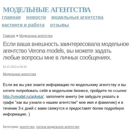
МОДЕЛЬНЫЕ АГЕНТСТВА
главная
новости
модельные агентства
кастинги и работа
отзывы
»
Главная
Модельные агентства
Если ваша внешность заинтересовала модельное
агентство Verona models, вы можете задать
любые вопросы мне в личных сообщениях.
10.12.2013 в 00:20
Модельные агентства
Если же вы уже знаете информацию по модельному агентству и вы
хотите попробовать себя в модельном бизнесе, пройдите по ссылке:
http://vmodel.ru/anketa/,
заполните анкету (не забудьте указать в
графе "как вы узнали о нашем агентстве" мое имя и фамилию) и в
течение 3-х дней с вами свяжутся и предоставят более подробную
информацию. )
Категории:
агентство
,
verona модельное агентство