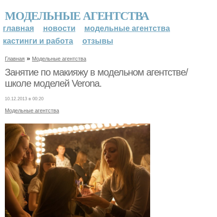
МОДЕЛЬНЫЕ АГЕНТСТВА
главная
новости
модельные агентства
кастинги и работа
отзывы
»
Главная
Модельные агентства
Занятие по макияжу в модельном агентстве/
школе моделей Verona.
10.12.2013 в 00:20
Модельные агентства