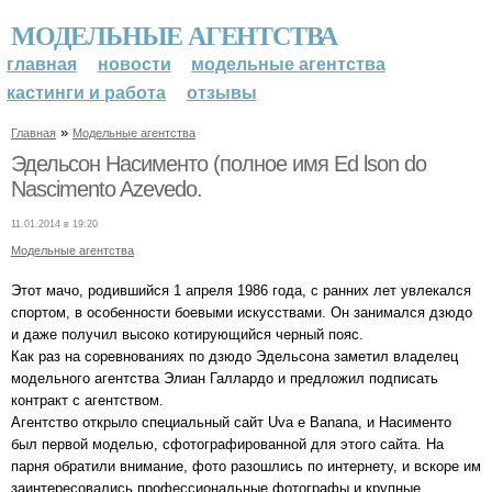
МОДЕЛЬНЫЕ АГЕНТСТВА
главная
новости
модельные агентства
кастинги и работа
отзывы
»
Главная
Модельные агентства
Эдельсон Насименто (полное имя Ed lson do
Nascimento Azevedo.
11.01.2014 в 19:20
Модельные агентства
Этот мачо, родившийся 1 апреля 1986 года, с ранних лет увлекался
спортом, в особенности боевыми искусствами. Он занимался дзюдо
и даже получил высоко котирующийся черный пояс.
Как раз на соревнованиях по дзюдо Эдельсона заметил владелец
модельного агентства Элиан Галлардо и предложил подписать
контракт с агентством.
Агентство открыло специальный сайт Uva e Banana, и Насименто
был первой моделью, сфотографированной для этого сайта. На
парня обратили внимание, фото разошлись по интернету, и вскоре им
заинтересовались профессиональные фотографы и крупные