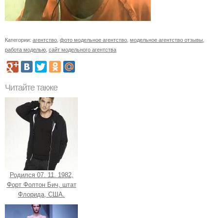
Категории:
агентство
,
фото модельное агентство
,
модельное агентство отзывы
,
работа моделью
,
сайт модельного агентства
Читайте также
Родился 07. 11. 1982,
Форт Фолтон Бич, штат
Флорида, США.