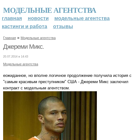
МОДЕЛЬНЫЕ АГЕНТСТВА
главная
новости
модельные агентства
кастинги и работа
отзывы
»
Главная
Модельные агентства
Джереми Микс.
20.07.2014 в 14:43
Модельные агентства
еожиданное, но вполне логичное продолжение получила история с
"самым красивым преступником" США - Джереми Микс заключил
контракт с модельным агентством.