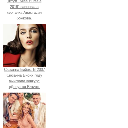
Титул "Miss Eurasia
2019" завоевала
керчанка Анастасия
божкова.
Сюзанна Бийох. В 2007
Сюзанна Биойх году
выиграла конкурс
«Девушка Bravo».