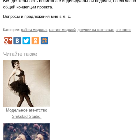
Вся деятельность возможна с индивидуальной подачей, но согласно
общей концепции проекта.
Вопросы и предложения мне в л. с.
Категории:
работа моделью
,
кастинг моделей
,
девушки на выставках
,
агентство
Читайте также
Модельное агентство
Shikolad Studio.