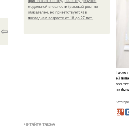
приглашает к сотрудничеству девушек
модельной внешности (высокий рост не
обязателен, но приветствуется) в
последнем возрасте от 18 до 27 лет.
⇦
Также 
ей поп
агентст
не были
Категори
Читайте также