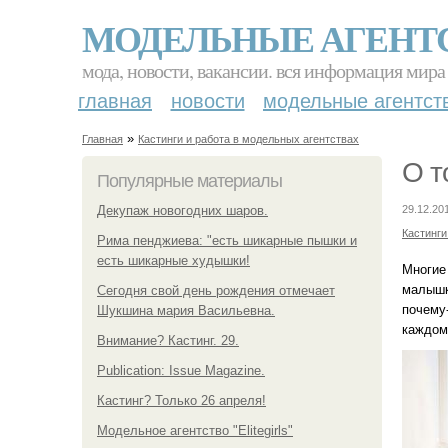
МОДЕЛЬНЫЕ АГЕНТ
мода, новости, вакансии. вся информация мира
главная
новости
модельные агентст
»
Главная
Кастинги и работа в модельных агентствах
О т
Популярные материалы
Декупаж новогодних шаров.
29.12.20
Кастинги
Рима пенджиева: "есть шикарные пышки и
есть шикарные худышки!
Многие
малышк
Сегодня свой день рождения отмечает
почему-
Шукшина мария Васильевна.
каждом
Внимание? Кастинг. 29.
Publication: Issue Magazine.
Кастинг? Только 26 апреля!
Модельное агентство "Elitegirls"