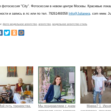
ая фотосессия "City". Фотосессии в новом центре Москвы. Красивые лок
ности и запись в лс или по тел. 79261469358
Info@Julianera
. com www. Ju
и:
фото модельное агентство
,
агентство
,
модельное агентство стиль
ой путь тренерства.
Мы поздравляем с днем
Мирра? 1. Июня
рождения нашу дорогую
состоялось грандио