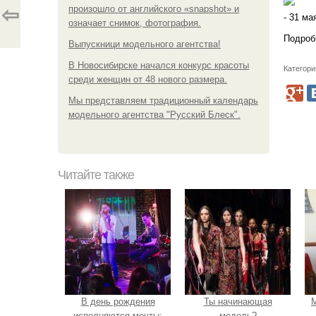
произошло от английского «snapshot» и
⇦
- 31 м
означает снимок, фотография.
Подроб
Выпускници модельного агентства!
В Новосибирске начался конкурс красоты
Категори
среди женщин от 48 нового размера.
Мы представляем традиционный календарь
модельного агентства "Русский Блеск".
Читайте также
В день рождения
Ты начинающая
М
исполняются мечты:
модель?