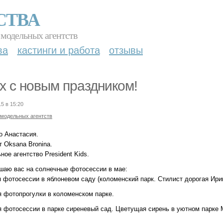
СТВА
 модельных агентств
ва
кастинги и работа
отзывы
х с новым праздником!
15 в 15:20
 модельных агентств
о Анастасия.
 Oksana Bronina.
ое агентство President Kids.
шаю вас на солнечные фотосессии в мае:
я фотосессии в яблоневом саду (коломенский парк. Стилист дорогая Ири
я фотопрогулки в коломенском парке.
ая фотосессии в парке сиреневый сад. Цветущая сирень в уютном парке 