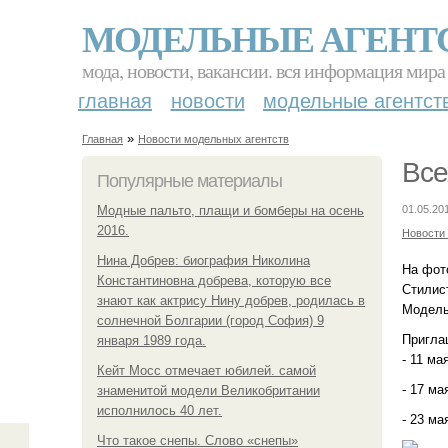
МОДЕЛЬНЫЕ АГЕНТ
мода, новости, вакансии. вся информация мира
главная
новости
модельные агентст
»
Главная
Новости модельных агентств
Все
Популярные материалы
Модные пальто, плащи и бомберы на осень
01.05.20
2016.
Новости
Нина Добрев: биография Николина
На фот
Константиновна добрева, которую все
Стилист
знают как актрису Нину добрев, родилась в
Модельн
солнечной Болгарии (город София) 9
Пригла
января 1989 года.
- 11 ма
Кейт Мосс отмечает юбилей. самой
- 17 ма
знаменитой модели Великобритании
исполнилось 40 лет.
- 23 м
Что такое снепы. Слово «снепы»