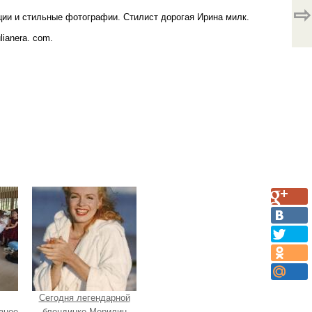
⇨
ации и стильные фотографии. Стилист дорогая Ирина милк.
lianera. com.
Сегодня легендарной
зное
блондинке Мерилин