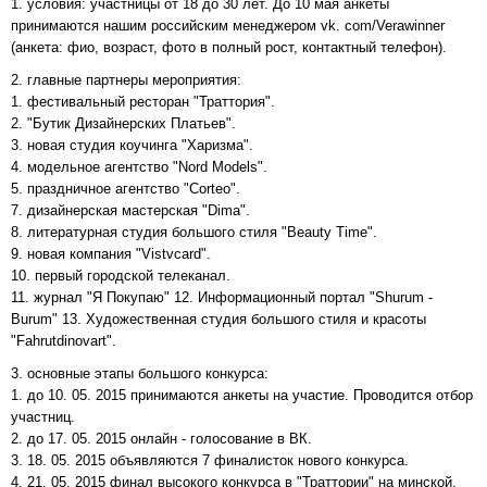
1. условия: участницы от 18 до 30 лет. До 10 мая анкеты
принимаются нашим российским менеджером vk. com/Verawinner
(анкета: фио, возраст, фото в полный рост, контактный телефон).
2. главные партнеры мероприятия:
1. фестивальный ресторан "Траттория".
2. "Бутик Дизайнерских Платьев".
3. новая студия коучинга "Харизма".
4. модельное агентство "Nord Models".
5. праздничное агентство "Corteo".
7. дизайнерская мастерская "Dima".
8. литературная студия большого стиля "Beauty Time".
9. новая компания "Vistvcard".
10. первый городской телеканал.
11. журнал "Я Покупаю" 12. Информационный портал "Shurum -
Burum" 13. Художественная студия большого стиля и красоты
"Fahrutdinovart".
3. основные этапы большого конкурса:
1. до 10. 05. 2015 принимаются анкеты на участие. Проводится отбор
участниц.
2. до 17. 05. 2015 онлайн - голосование в ВК.
3. 18. 05. 2015 объявляются 7 финалисток нового конкурса.
4. 21. 05. 2015 финал высокого конкурса в "Траттории" на минской.