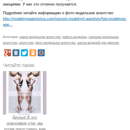
эмоциями. У них это отлично получается.
Подробнее читайте информацию о фото модельное агентство
http://modelnyeagentstva.com/novosti-modelnyh-agentstv/foto-modelnoe-
age...
Категории:
новое модельное агентство
,
работа моделью
,
хорошее модельное
агентство
,
агентство
,
фото модельное агентство
,
школа моделей для девочек
Читайте также
Друзья! В это
дождливое утро, мы
хотим представить вам