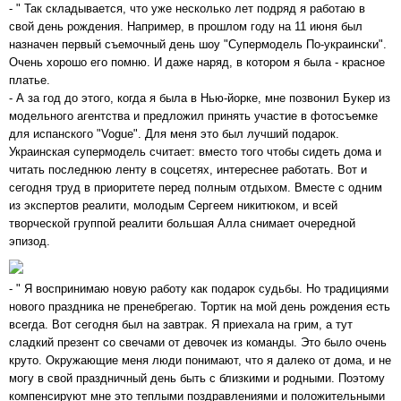
- " Так складывается, что уже несколько лет подряд я работаю в
свой день рождения. Например, в прошлом году на 11 июня был
назначен первый съемочный день шоу "Супермодель По-украински".
Очень хорошо его помню. И даже наряд, в котором я была - красное
платье.
- А за год до этого, когда я была в Нью-йорке, мне позвонил Букер из
модельного агентства и предложил принять участие в фотосъемке
для испанского "Vogue". Для меня это был лучший подарок.
Украинская супермодель считает: вместо того чтобы сидеть дома и
читать последнюю ленту в соцсетях, интереснее работать. Вот и
сегодня труд в приоритете перед полным отдыхом. Вместе с одним
из экспертов реалити, молодым Сергеем никитюком, и всей
творческой группой реалити большая Алла снимает очередной
эпизод.
- " Я воспринимаю новую работу как подарок судьбы. Но традициями
нового праздника не пренебрегаю. Тортик на мой день рождения есть
всегда. Вот сегодня был на завтрак. Я приехала на грим, а тут
сладкий презент со свечами от девочек из команды. Это было очень
круто. Окружающие меня люди понимают, что я далеко от дома, и не
могу в свой праздничный день быть с близкими и родными. Поэтому
компенсируют мне это теплыми поздравлениями и положительными