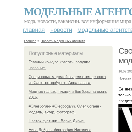
МОДЕЛЬНЫЕ АГЕНТ
мода, новости, вакансии. вся информация мира
главная
новости
модельные агентст
»
Главная
Новости модельных агентств
Сво
Популярные материалы
мод
Главный конкурс красоты получил
название.
16.02.20
Среди юных моделей выделяется девочка
Новости
из Санкт-петербурга - Анна павага.
Ее зве
Модные пальто, плащи и бомберы на осень
только
2016.
предст
#Олегбоганн #Olegbogann. Олег боганн -
модель, актер, фотограф.
Цветок пустыни - Варис Дирие.
Нина Добрев: биография Николина