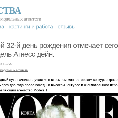
СТВА
 модельных агентств
ва
кастинги и работа
отзывы
й 32-й день рождения отмечает сег
ель Агнесс дейн.
15 в 10:20
 модельных агентств
здный путь начался с участия в скромном манчестерском конкурсе красо
 через два года после победы в высоком конкурсе и окончательного пер
авляющий агентство Models 1.