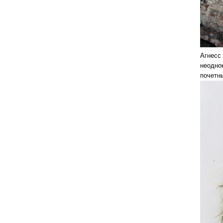
Агнесс 
неодно
почетн