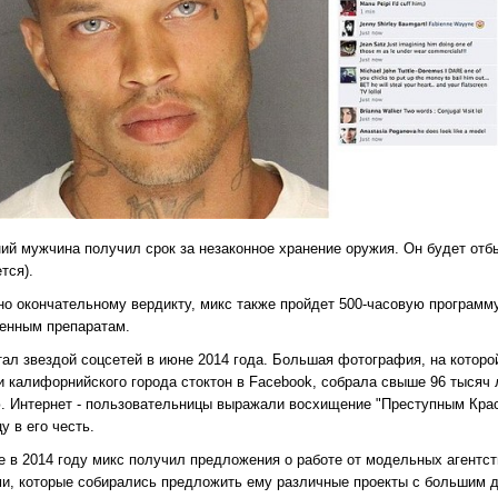
ний мужчина получил срок за незаконное хранение оружия. Он будет отб
тся).
но окончательному вердикту, микс также пройдет 500-часовую программ
енным препаратам.
тал звездой соцсетей в июне 2014 года. Большая фотография, на которо
и калифорнийского города стоктон в Facebook, собрала свыше 96 тысяч 
. Интернет - пользовательницы выражали восхищение "Преступным Крас
у в его честь.
е в 2014 году микс получил предложения о работе от модельных агентс
ми, которые собирались предложить ему различные проекты с большим д