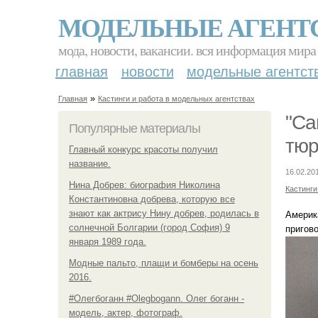
МОДЕЛЬНЫЕ АГЕНТ
мода, новости, вакансии. вся информация мира
главная
новости
модельные агентст
»
Главная
Кастинги и работа в модельных агентствах
"Са
Популярные материалы
тюр
Главный конкурс красоты получил
название.
16.02.20
Нина Добрев: биография Николина
Кастинги
Константиновна добрева, которую все
знают как актрису Нину добрев, родилась в
Америк
солнечной Болгарии (город София) 9
пригов
января 1989 года.
Модные пальто, плащи и бомберы на осень
2016.
#Олегбоганн #Olegbogann. Олег боганн -
модель, актер, фотограф.