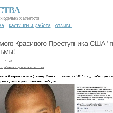
СТВА
 модельных агентств
ва
кастинги и работа
отзывы
мого Красивого Преступника США" п
ьмы!
15 в 10:20
 и работа в модельных агентствах
анца Джереми микса (Jeremy Meeks), ставшего в 2014 году любимцем со
орил к двум годам лишения свободы.