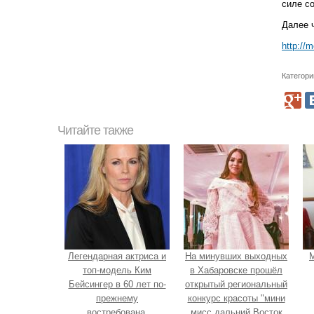
силе с
Далее 
http://
Категори
Читайте также
Легендарная актриса и
На минувших выходных
М
топ-модель Ким
в Хабаровске прошёл
Бейсингер в 60 лет по-
открытый региональный
прежнему
конкурс красоты "мини
востребована.
мисс дальний Восток