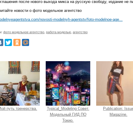
оглашения после нового выхода микса на русскую свободу, издание не п
читайте новости о фото модельное агентство
modelnyeagentstva.com/novosti-modelnyh-agentstv/foto-modelnoe-age...
и:
фото модельное агентство
,
работа моделью
,
агентство
ой путь тренерства.
Typical_Modeling Совет.
Publication: Issu
Модельный ГИД ПО
Magazine.
Токио.