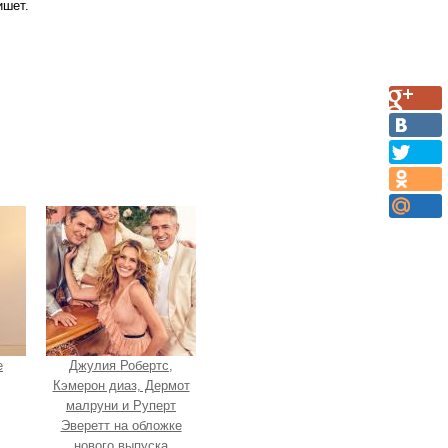
ишет.
e
Джулия Робертс,
Кэмерон диаз, Дермот
малруни и Руперт
Эверетт на обложке
нового выпуска