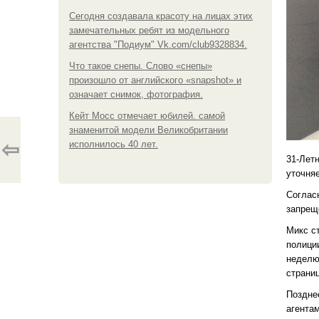
Сегодня создавала красоту на лицах этих
замечательных ребят из модельного
агентства "Подиум" Vk.com/club9328834.
Что такое снепы. Слово «снепы»
произошло от английского «snapshot» и
означает снимок, фотография.
Кейт Мосс отмечает юбилей. самой
знаменитой модели Великобритании
⇦
исполнилось 40 лет.
31-Лет
уточняе
Соглас
запрещ
Микс с
полици
неделю
страниц
Поздне
агента